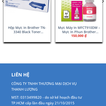
Hộp Mực In Brother TN-
Mực Máy In MFCT910DW –
3340 Black Toner
Mực In Phun Brother
150,000
₫
Cartridge
BT5000M Màu Đỏ
LIÊN HỆ
CÔNG TY TNHH THƯƠNG MẠI DỊCH VỤ
THANH LƯỢNG
MST: 0313499820 - do sở kế hoạch đầu tư
TP.HCM cấp lần đầu ngày 21/10/2015