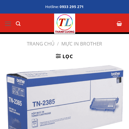
Bỏ
Hotline:
0933 295 271
qua
nội
dung
TRANG CHỦ
/
MỰC IN BROTHER
LỌC