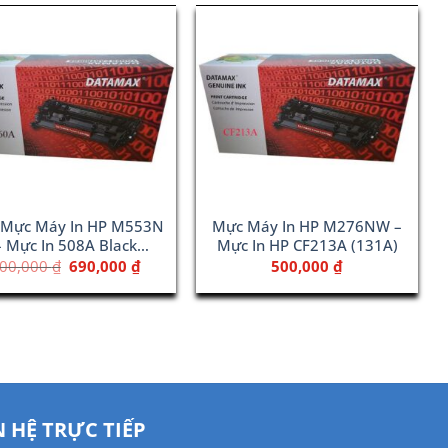
 Mực Máy In HP M553N
Mực Máy In HP M276NW –
– Mực In 508A Black
Mực In HP CF213A (131A)
(CF360A)
Giá
Giá
00,000
₫
690,000
₫
500,000
₫
gốc
hiện
là:
tại
800,000 ₫.
là:
690,000 ₫.
N HỆ TRỰC TIẾP