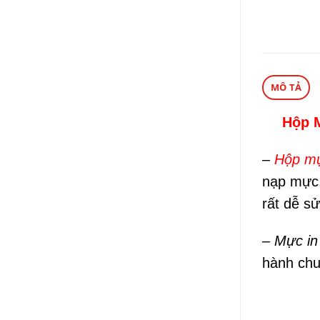
MÔ TẢ
Hộp 
–
Hộp mự
nạp mực,
rất dễ sử
– Mực i
hành chuẩ