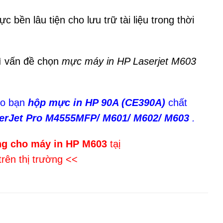
bền lâu tiện cho lưu trữ tài liệu trong thời
hì vấn đề chọn
mực máy in HP Laserjet M603
ho bạn
hộp mực in HP 90A (CE390A)
chất
erJet Pro M4555MFP/ M601/ M602/ M603
.
ng cho máy in HP M603
tạị
ên thị trường <<