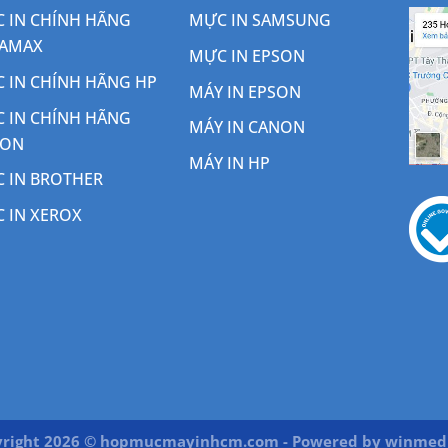
 IN CHÍNH HÃNG
MỰC IN SAMSUNG
AMAX
MỰC IN EPSON
 IN CHÍNH HÃNG HP
MÁY IN EPSON
 IN CHÍNH HÃNG
MÁY IN CANON
NON
MÁY IN HP
 IN BROTHER
 IN XEROX
right 2026 © hopmucmayinhcm.com - Powered by
winmedi