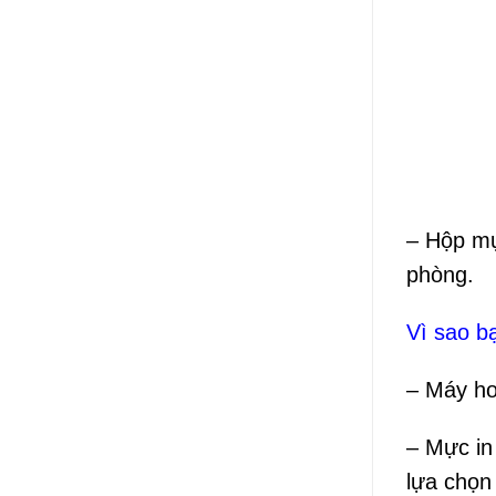
– Hộp mự
phòng.
Vì sao b
– Máy ho
– Mực in
lựa chọn 