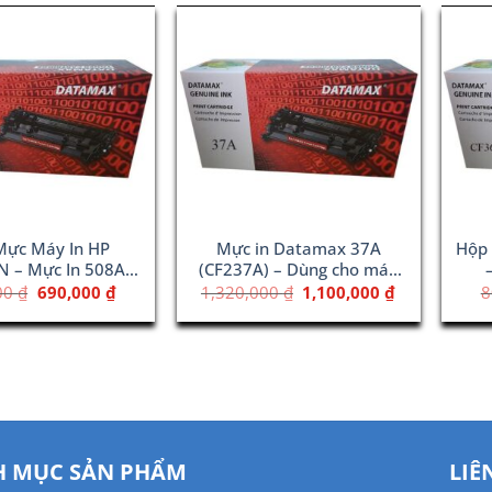
Mực Máy In HP
Mực in Datamax 37A
Hộp
 – Mực In 508A
(CF237A) – Dùng cho máy
low (CF362A)
HP M631
Giá
Giá
Giá
Giá
00
₫
690,000
₫
1,320,000
₫
1,100,000
₫
8
gốc
hiện
gốc
hiện
là:
tại
là:
tại
800,000 ₫.
là:
1,320,000 ₫.
là:
690,000 ₫.
1,100,000 ₫.
 MỤC SẢN PHẨM
LIÊ