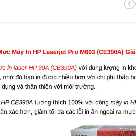
Mực Máy In HP Laserjet Pro M603 (CE390A) G
c in laser HP 90A (CE390A)
với dung lượng in kho
 nhờ đó bạn in được nhiều hơn với chi phí thấp hơ
 dụng và thân thiện với môi trường.
n HP CE390A
tương thích 100% với dòng
máy in 
n xác hơn, giảm tối đa các lỗi in ấn ngoài ra mực