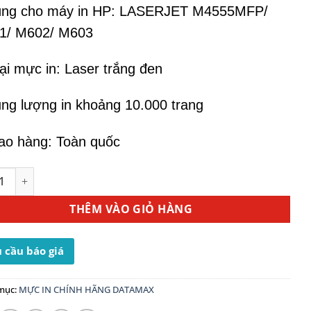
ùng cho máy in HP: LASERJET M4555MFP/
1/ M602/ M603
ại mực in: Laser trắng đen
ng lượng in khoảng 10.000 trang
ao hàng: Toàn quốc
ực In HP 90A (CE390A) - Dùng Cho Máy In HP M603 số lượng
THÊM VÀO GIỎ HÀNG
 cầu báo giá
mục:
MỰC IN CHÍNH HÃNG DATAMAX