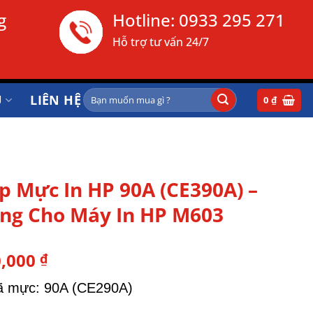
g
Hotline:
0933 295 271
Hỗ trợ tư vấn 24/7
Tìm
Ụ
LIÊN HỆ
0
₫
kiếm:
p Mực In HP 90A (CE390A) –
ng Cho Máy In HP M603
0,000
₫
ã mực: 90A (CE290A)