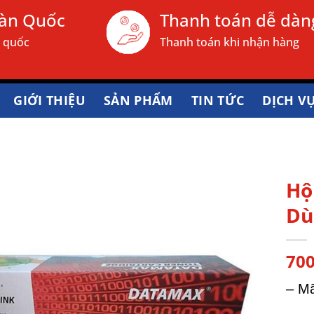
oàn Quốc
Thanh toán dễ dàn
n quốc
Thanh toán khi nhận hàng
GIỚI THIỆU
SẢN PHẨM
TIN TỨC
DỊCH V
Hộ
Dù
70
– M