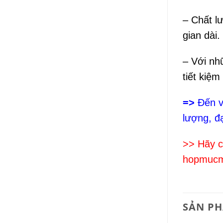
– Chất l
gian dài.
– Với nh
tiết kiệm
=>
Đến v
lượng, đ
>> Hãy 
hopmucma
SẢN P