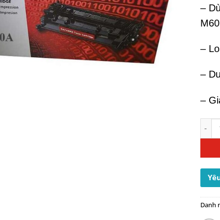
– D
M60
– Lo
– Du
– Gi
Hộp M
Yêu
Danh 