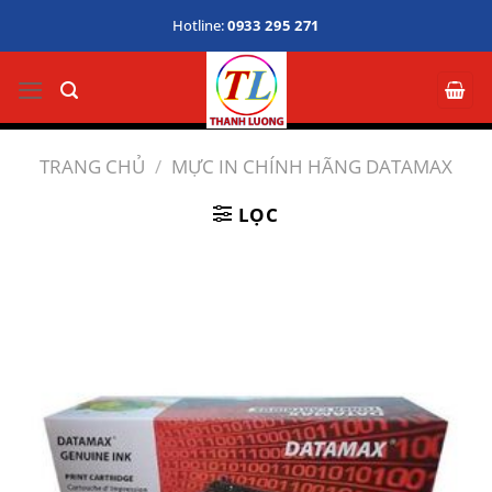
Bỏ
Hotline:
0933 295 271
qua
nội
dung
TRANG CHỦ
/
MỰC IN CHÍNH HÃNG DATAMAX
LỌC