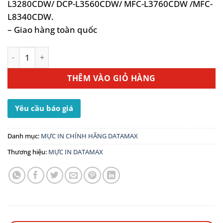
L3280CDW/ DCP-L3560CDW/ MFC-L3760CDW /MFC-
L8340CDW.
– Giao hàng toàn quốc
Mực In Brother TN-269 Magenta - Dùng cho máy MFC-L83
THÊM VÀO GIỎ HÀNG
Yêu cầu báo giá
Danh mục:
MỰC IN CHÍNH HÃNG DATAMAX
Thương hiệu:
MỰC IN DATAMAX