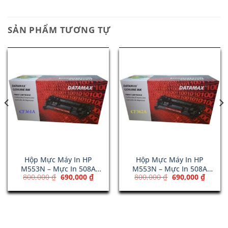
SẢN PHẨM TƯƠNG TỰ
Hộp Mực Máy In HP
Hộp Mực Máy In HP
M553N – Mực In 508A
M553N – Mực In 508A
Giá
Giá
Giá
Giá
800,000
₫
690,000
₫
800,000
₫
690,000
₫
Cyan (CF361A)
Yellow (CF362A)
gốc
hiện
gốc
hiện
là:
tại
là:
tại
800,000 ₫.
là:
800,000 ₫.
là:
00 ₫.
690,000 ₫.
690,00