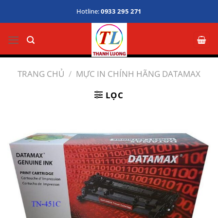
Bỏ
Hotline:
0933 295 271
qua
nội
dung
TRANG CHỦ
/
MỰC IN CHÍNH HÃNG DATAMAX
LỌC