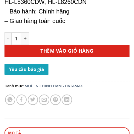
HL-L8360CDW, HL-L8260CDN
– Bảo hành: Chính hãng
– Giao hàng toàn quốc
Hộp Mực In Brother TN-451C - Dùng Cho Máy In MFC-L86
THÊM VÀO GIỎ HÀNG
Yêu cầu báo giá
Danh mục:
MỰC IN CHÍNH HÃNG DATAMAX
MÔ TẢ