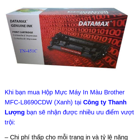
Khi bạn mua Hộp Mực Máy In Màu Brother
MFC-L8690CDW (Xanh) tại
Công ty Thanh
Lượng
bạn sẽ nhận được nhiều ưu điểm vượt
trội:
– Chi phí thấp cho mỗi trang in và tỷ lệ năng