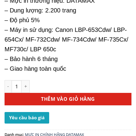
– Mực in thương hiệu: DATAMAX
– Dung lượng: 2.200 trang
– Độ phủ 5%
– Máy in sử dụng: Canon LBP-653Cdw/ LBP-
654Cx/ MF-732Cdw/ MF-734Cdw/ MF-735Cx/
MF730c/ LBP 650c
– Bảo hành 6 tháng
– Giao hàng toàn quốc
Hộp Mực In Canon 046BK - Dùng Cho Máy In LBP-653Cdw 
THÊM VÀO GIỎ HÀNG
Yêu cầu báo giá
Danh mục:
MỰC IN CHÍNH HÃNG DATAMAX