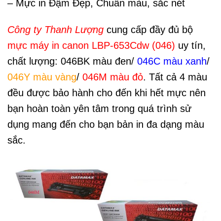
– Mực in Đậm Đẹp, Chuẩn màu, sắc nét
Công ty Thanh Lượng
cung cấp đầy đủ bộ
mực máy in canon LBP-653Cdw (046)
uy tín,
chất lượng: 046BK màu đen/
046C màu xanh
/
046Y màu vàng
/
046M màu đỏ
. Tất cả 4 màu
đều được bảo hành cho đến khi hết mực nên
bạn hoàn toàn yên tâm trong quá trình sử
dụng mang đến cho bạn bản in đa dạng màu
sắc.