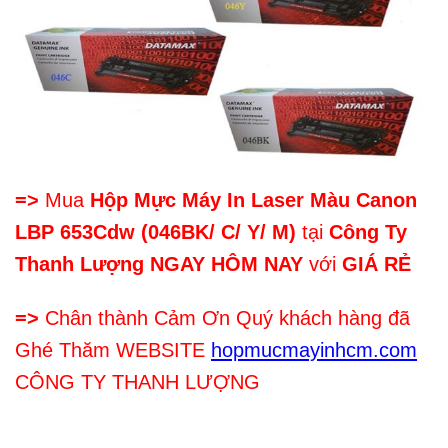
=>
Mua
Hộp Mực Máy In Laser Màu Canon
LBP 653Cdw (046BK/ C/ Y/ M)
tại
Công Ty
Thanh Lượng NGAY HÔM NAY
với
GIÁ RẺ
=>
Chân thành Cảm Ơn Quý khách hàng đã
Ghé Thăm WEBSITE
hopmucmayinhcm.com
CÔNG TY THANH LƯỢNG