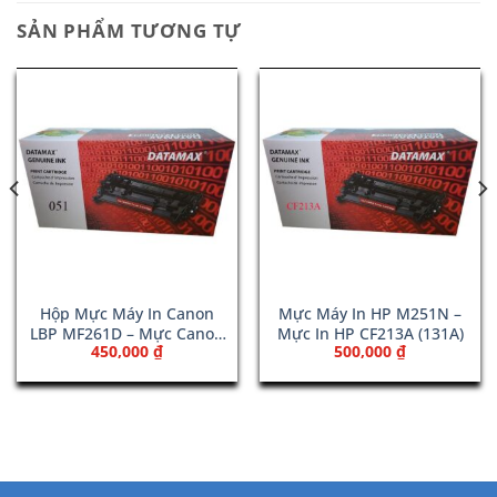
SẢN PHẨM TƯƠNG TỰ
Hộp Mực Máy In Canon
Mực Máy In HP M251N –
LBP MF261D – Mực Canon
Mực In HP CF213A (131A)
450,000
₫
500,000
₫
051
00 ₫.