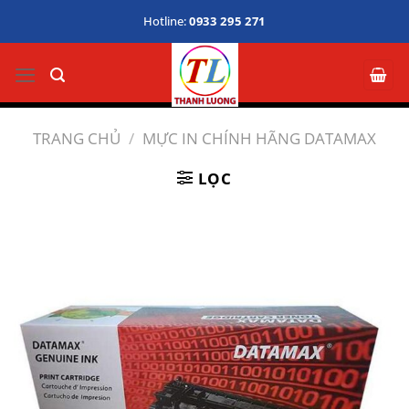
Bỏ
Hotline:
0933 295 271
qua
nội
dung
TRANG CHỦ
/
MỰC IN CHÍNH HÃNG DATAMAX
LỌC