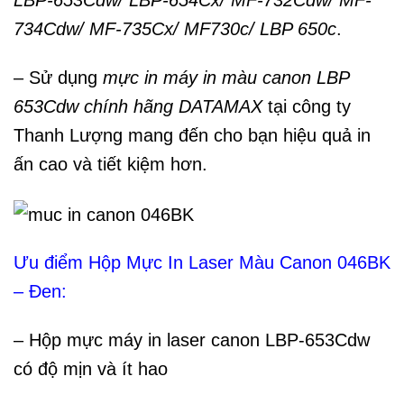
LBP-653Cdw/ LBP-654Cx/ MF-732Cdw/ MF-
734Cdw/ MF-735Cx/ MF730c/ LBP 650c
.
– Sử dụng
mực in máy in màu canon LBP
653Cdw chính hãng DATAMAX
tại công ty
Thanh Lượng mang đến cho bạn hiệu quả in
ấn cao và tiết kiệm hơn.
Ưu điểm Hộp Mực In Laser Màu Canon 046BK
– Đen:
– Hộp mực máy in laser canon LBP-653Cdw
có độ mịn và ít hao