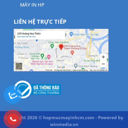
MÁY IN HP
LIÊN HỆ TRỰC TIẾP
Copyright 2026 © hopmucmayinhcm.com - Powered by
winmedia.vn