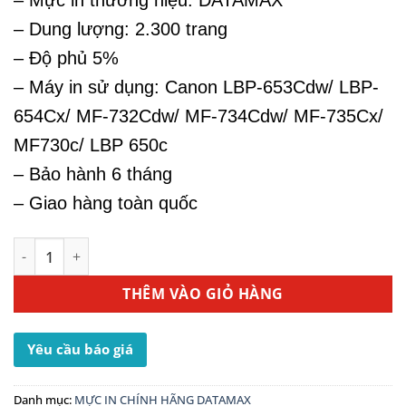
– Mực in thương hiệu: DATAMAX
– Dung lượng: 2.300 trang
– Độ phủ 5%
– Máy in sử dụng: Canon LBP-653Cdw/ LBP-
654Cx/ MF-732Cdw/ MF-734Cdw/ MF-735Cx/
MF730c/ LBP 650c
– Bảo hành 6 tháng
– Giao hàng toàn quốc
Hộp Mực In Canon 046C - Dùng Cho Máy In LBP 650c số lư
THÊM VÀO GIỎ HÀNG
Yêu cầu báo giá
Danh mục:
MỰC IN CHÍNH HÃNG DATAMAX