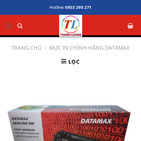
Bỏ
Hotline:
0933 295 271
qua
nội
dung
TRANG CHỦ
/
MỰC IN CHÍNH HÃNG DATAMAX
LỌC