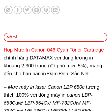
MÔ TẢ
Hộp Mực In Canon 046 Cyan Toner Cartridge
chính hãng DATAMAX với dung lượng in
khoảng 2.300 trang (độ phủ mực 5%), mang
đến cho bạn bản in Đậm Đẹp, Sắc Nét.
–
Mực máy in laser Canon LBP 650c
tương
thích 100% với dòng máy in
canon LBP-
653Cdw/ LBP-654Cx/ MF-732Cdw/ MF-
734Cdw/ MF-735Cx/ MF730c/ LBP 650c.