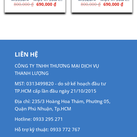
Giá
Giá
Giá
Giá
800,000
₫
690,000
₫
800,000
₫
690,000
₫
Black (CF360A)
Magenta (CF363A)
gốc
hiện
gốc
hiện
là:
tại
là:
tại
800,000 ₫.
là:
800,000 ₫.
là:
00 ₫.
690,000 ₫.
690,00
LIÊN HỆ
CÔNG TY TNHH THƯƠNG MẠI DỊCH VỤ
THANH LƯỢNG
MST: 0313499820 - do sở kế hoạch đầu tư
TP.HCM cấp lần đầu ngày 21/10/2015
Địa chỉ: 235/3 Hoàng Hoa Thám, Phường 05,
Quận Phú Nhuận, Tp.HCM
Hotline: 0933 295 271
Hỗ trợ kỹ thuật: 0933 772 767