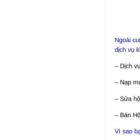
Ngoài c
dịch vụ 
– Dịch v
– Nạp mự
– Sửa hộ
– Bán H
Vì sao b