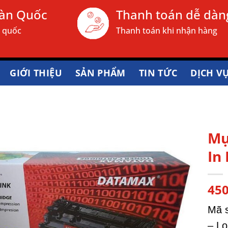
oàn Quốc
Thanh toán dễ dàn
n quốc
Thanh toán khi nhận hàng
GIỚI THIỆU
SẢN PHẨM
TIN TỨC
DỊCH V
Mự
In
45
Mã s
– Lo