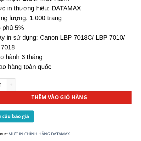
ực in thương hiệu: DATAMAX
ng lượng: 1.000 trang
ộ phủ 5%
y in sử dụng: Canon LBP 7018C/ LBP 7010/
 7018
o hành 6 tháng
ao hàng toàn quốc
n 329 Cyan - Dùng Cho Máy In LBP7010 / LBP7018 số lượng
THÊM VÀO GIỎ HÀNG
 cầu báo giá
mục:
MỰC IN CHÍNH HÃNG DATAMAX