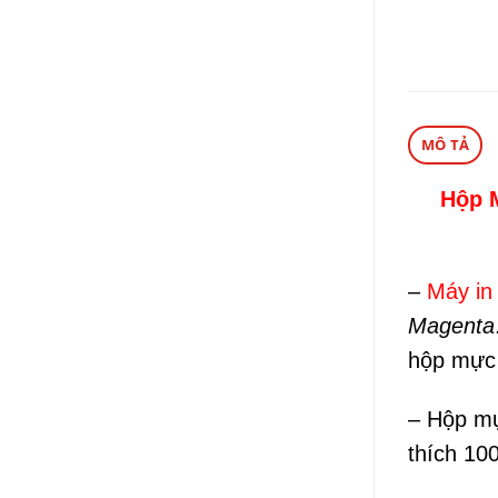
MÔ TẢ
Hộp 
–
Máy in
Magenta
hộp mực 
– Hộp mự
thích 10