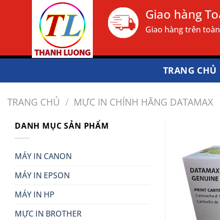
Bỏ
Giao hàng T
qua
Giao hàng trên toà
nội
dung
TRANG CHỦ
TRANG CHỦ
/
MỰC IN CHÍNH HÃNG DATAMAX
DANH MỤC SẢN PHẨM
MÁY IN CANON
MÁY IN EPSON
MÁY IN HP
MỰC IN BROTHER