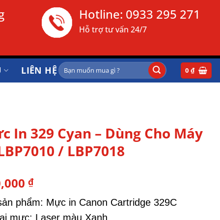
g
Hotline:
0933 295 271
Hỗ trợ tư vấn 24/7
Tìm
Ụ
LIÊN HỆ
0
₫
kiếm:
c In 329 Cyan – Dùng Cho Máy
 LBP7010 / LBP7018
0,000
₫
ản phẩm: Mực in Canon Cartridge 329C
ại mực: Laser màu Xanh