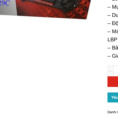
– M
– Du
– Đ
– Má
LBP
– Bả
– Gi
Mực I
Yêu
Danh 