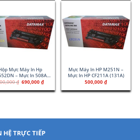
Hộp Mực Máy In Hp
Mực Máy In HP M251N –
52DN – Mực In 508A
Mực In HP CF211A (131A)
Yellow (CF362A)
Giá
Giá
00,000
₫
690,000
₫
500,000
₫
gốc
hiện
là:
tại
800,000 ₫.
là:
690,000 ₫.
N HỆ TRỰC TIẾP