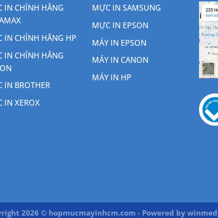
 IN CHÍNH HÃNG
MỰC IN SAMSUNG
AMAX
MỰC IN EPSON
 IN CHÍNH HÃNG HP
MÁY IN EPSON
 IN CHÍNH HÃNG
MÁY IN CANON
NON
MÁY IN HP
 IN BROTHER
 IN XEROX
right 2026 © hopmucmayinhcm.com - Powered by
winmedi