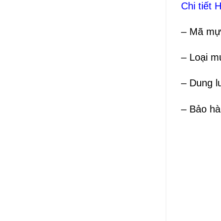
Chi tiết
– Mã mự
– Loại 
– Dung l
– Bảo hà