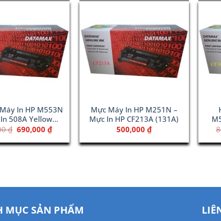
Máy In HP M553N
Mực Máy In HP M251N –
In 508A Yellow
Mực In HP CF213A (131A)
M5
(CF362A)
Giá
Giá
00
₫
690,000
₫
500,000
₫
8
gốc
hiện
là:
tại
800,000 ₫.
là:
690,000 ₫.
 MỤC SẢN PHẨM
LIÊ