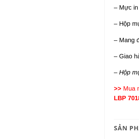
– Mực in
– Hộp mự
– Mang đ
– Giao h
–
Hộp mự
>>
Mua 
LBP 701
SẢN P