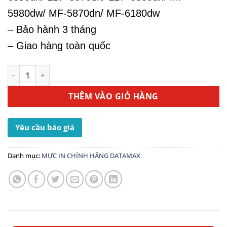
5980dw/ MF-5870dn/ MF-6180dw
– Bảo hành 3 tháng
– Giao hàng toàn quốc
Mực In Canon 319 - Dùng Cho Máy In LBP 6670dn số lượng
THÊM VÀO GIỎ HÀNG
Yêu cầu báo giá
Danh mục:
MỰC IN CHÍNH HÃNG DATAMAX