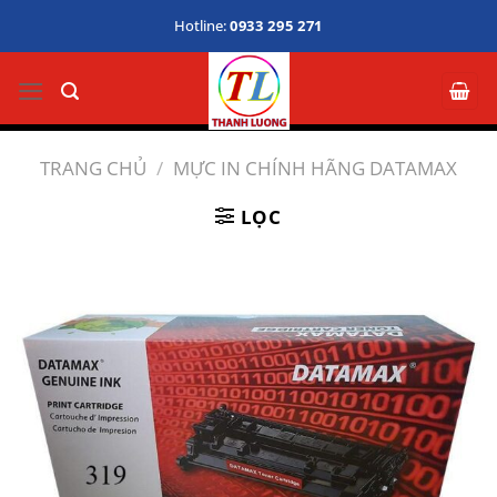
Bỏ
Hotline:
0933 295 271
qua
nội
dung
TRANG CHỦ
/
MỰC IN CHÍNH HÃNG DATAMAX
LỌC