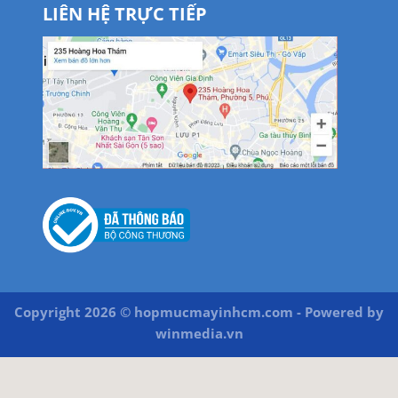
LIÊN HỆ TRỰC TIẾP
Copyright 2026 © hopmucmayinhcm.com - Powered by
winmedia.vn