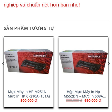
nghiệp và chuẩn nét hơn bạn nhé!
SẢN PHẨM TƯƠNG TỰ
Mực Máy In HP M251N –
Hộp Mực Máy In Hp
Mực In HP CF210A (131A)
M552DN – Mực In 508A
Giá
Giá
500,000
₫
800,000
₫
690,000
₫
Magenta (CF363A)
gốc
hiện
là:
tại
800,000 ₫.
là: