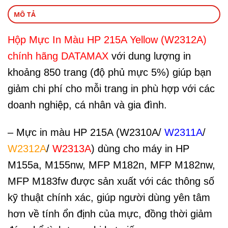
MÔ TẢ
Hộp Mực In Màu HP 215A Yellow (W2312A)
chính hãng DATAMAX
với dung lượng in
khoảng 850 trang (độ phủ mực 5%) giúp bạn
giảm chi phí cho mỗi trang in phù hợp với các
doanh nghiệp, cá nhân và gia đình.
– Mực in màu HP 215A (W2310A/
W2311A
/
W2312A
/
W2313A
) dùng cho máy in HP
M155a, M155nw, MFP M182n, MFP M182nw,
MFP M183fw được sản xuất với các thông số
kỹ thuật chính xác, giúp người dùng yên tâm
hơn về tính ổn định của mực, đồng thời giảm