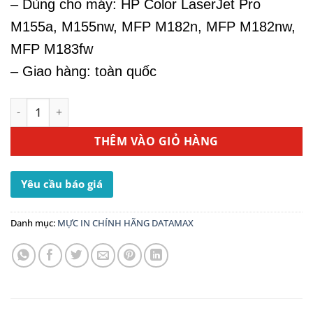
– Dùng cho máy: HP Color LaserJet Pro
M155a, M155nw, MFP M182n, MFP M182nw,
MFP M183fw
– Giao hàng: toàn quốc
Mực In HP 215A Yellow (W2312A) - Dùng Cho Máy In MFP
THÊM VÀO GIỎ HÀNG
Yêu cầu báo giá
Danh mục:
MỰC IN CHÍNH HÃNG DATAMAX