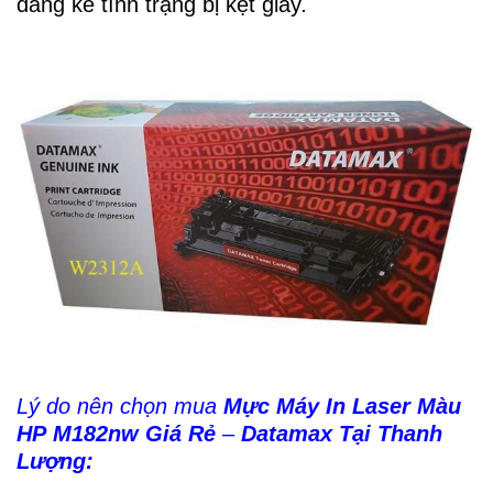
đáng kể tình trạng bị kẹt giấy
.
Lý do nên chọn mua
Mực Máy In Laser Màu
HP M182nw Giá Rẻ
–
Datamax Tại Thanh
Lượng: