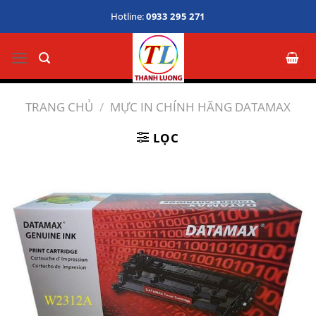
Bỏ
Hotline:
0933 295 271
qua
nội
dung
TRANG CHỦ
/
MỰC IN CHÍNH HÃNG DATAMAX
LỌC