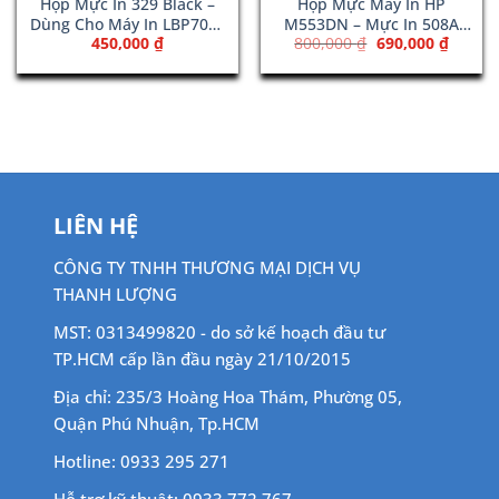
Hộp Mực In 329 Black –
Hộp Mực Máy In HP
Dùng Cho Máy In LBP7010
M553DN – Mực In 508A
Giá
Giá
450,000
₫
800,000
₫
690,000
₫
/ LBP7018
Yellow (CF362A)
n
gốc
hiện
là:
tại
800,000 ₫.
là:
00,000 ₫.
690,00
LIÊN HỆ
CÔNG TY TNHH THƯƠNG MẠI DỊCH VỤ
THANH LƯỢNG
MST: 0313499820 - do sở kế hoạch đầu tư
TP.HCM cấp lần đầu ngày 21/10/2015
Địa chỉ: 235/3 Hoàng Hoa Thám, Phường 05,
Quận Phú Nhuận, Tp.HCM
Hotline: 0933 295 271