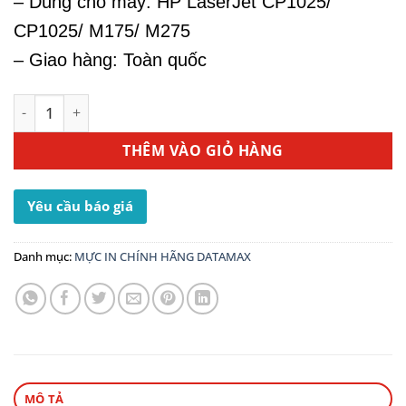
– Dùng cho máy: HP LaserJet CP1025/
CP1025/ M175/ M275
– Giao hàng: Toàn quốc
Mực Máy In HP CP1020 - Mực In HP 126A Yellow CE312A số
THÊM VÀO GIỎ HÀNG
Yêu cầu báo giá
Danh mục:
MỰC IN CHÍNH HÃNG DATAMAX
MÔ TẢ