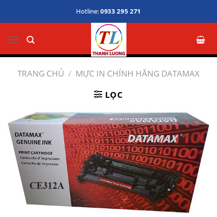
Bỏ
Hotline:
0933 295 271
qua
nội
dung
TRANG CHỦ
/
MỰC IN CHÍNH HÃNG DATAMAX
LỌC