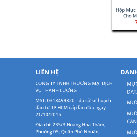
Hộp Mực 
Cho M
LIÊN HỆ
DANH
CÔNG TY TNHH THƯƠNG MẠI DỊCH
MỰC
VỤ THANH LƯỢNG
DAT
MST: 0313499820 - do sở kế hoạch
MỰC
đầu tư TP.HCM cấp lần đầu ngày
MỰC
21/10/2015
CA
Địa chỉ: 235/3 Hoàng Hoa Thám,
Phường 05, Quận Phú Nhuận,
MỰC