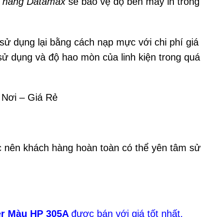
 hãng Datamax
sẽ bảo vệ độ bền máy in trong
 sử dụng lại bằng cách nạp mực với chi phí giá
 sử dụng và độ hao mòn của linh kiện trong quá
Nơi – Giá Rẻ
c nên khách hàng hoàn toàn có thể yên tâm sử
er Màu HP 305A
được bán với giá tốt nhất,