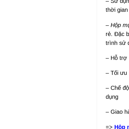
– Sử dụ
thời gian
–
Hộp mự
rẻ. Đặc 
trình sử 
– Hỗ trợ
– Tối ưu 
– Chế độ
dụng
– Giao h
=>
Hộp m