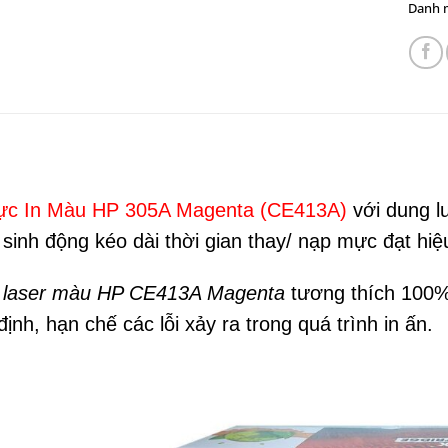
Danh 
c In Màu HP 305A Magenta (CE413A)
với dung l
 sinh động kéo dài thời gian thay/ nạp mực đạt hiệ
 laser màu HP CE413A Magenta
tương thích 100
ịnh, hạn chế các lỗi xảy ra trong quá trình in ấn.