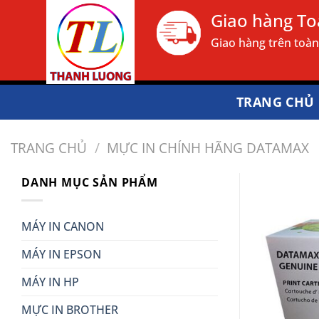
Bỏ
Giao hàng T
qua
Giao hàng trên toà
nội
dung
TRANG CHỦ
TRANG CHỦ
/
MỰC IN CHÍNH HÃNG DATAMAX
DANH MỤC SẢN PHẨM
MÁY IN CANON
MÁY IN EPSON
MÁY IN HP
MỰC IN BROTHER