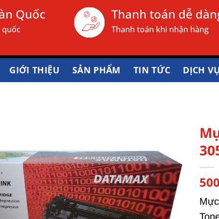
oàn Quốc
Thanh toán dễ dàn
n quốc
Thanh toán khi nhận hàng
GIỚI THIỆU
SẢN PHẨM
TIN TỨC
DỊCH V
Mự
30
50
Mực
Tone