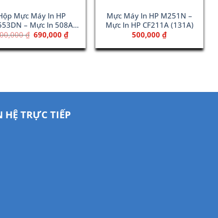
Hộp Mực Máy In HP
Mực Máy In HP M251N –
53DN – Mực In 508A
Mực In HP CF211A (131A)
Cyan (CF361A)
Giá
Giá
00,000
₫
690,000
₫
500,000
₫
gốc
hiện
là:
tại
800,000 ₫.
là:
690,000 ₫.
N HỆ TRỰC TIẾP