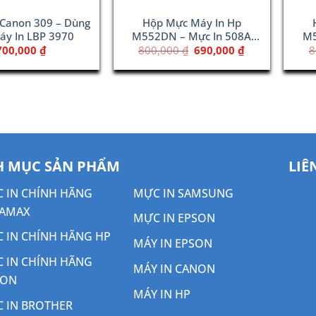
Canon 309 – Dùng
Hộp Mực Máy In Hp
áy In LBP 3970
M552DN – Mực In 508A
M5
Black (CF360A)
Giá
Giá
700,000
₫
800,000
₫
690,000
₫
8
gốc
hiện
là:
tại
800,000 ₫.
là:
690,000 ₫.
 MỤC SẢN PHẨM
LIÊ
 IN CHÍNH HÃNG
MỰC IN SAMSUNG
AMAX
MỰC IN EPSON
 IN CHÍNH HÃNG HP
MÁY IN EPSON
 IN CHÍNH HÃNG
MÁY IN CANON
NON
MÁY IN HP
 IN BROTHER