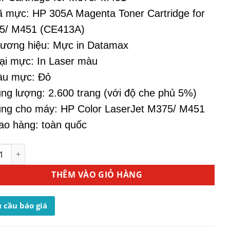
 mực: HP 305A Magenta Toner Cartridge for
5/ M451 (CE413A)
ương hiệu: Mực in Datamax
ại mực: In Laser màu
àu mực: Đỏ
ng lượng: 2.600 trang (với độ che phủ 5%)
ng cho máy: HP Color LaserJet M375/ M451
ao hàng: toàn quốc
áy In HP M375 - Mực In HP 305A Magenta CE413A số lượng
THÊM VÀO GIỎ HÀNG
 cầu báo giá