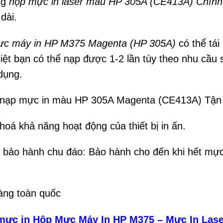
ng
hộp mực in laser màu HP 305A (CE413A)
Chính
 dài.
c máy in HP M375 Magenta (HP 305A)
có thể tái
biệt bạn có thể nạp được 1-2 lần tùy theo nhu cầu
dụng.
 nạp mực in màu HP 305A Magenta (CE413A) Tận 
hoá khả năng hoạt động của thiết bị in ấn.
 bảo hành chu đáo: Bảo hành cho đến khi hết mự
àng toàn quốc
ực in Hộp Mực Máy In HP M375
– Mực In Las