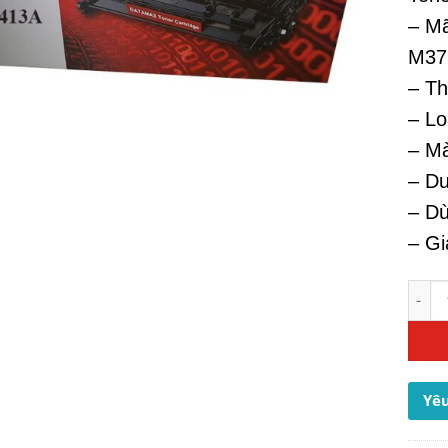
– Mã
M37
– Th
– Lo
– M
– Du
– Dù
– Gi
Mực M
Yêu