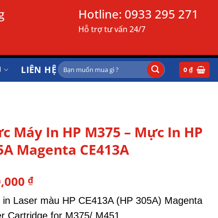
g
Hotline:
0933 295 271
Hỗ trợ tư vấn 24/7
Tìm
Ụ
LIÊN HỆ
0
₫
kiếm:
c Máy In HP M375 – Mực In HP
5A Magenta CE413A
0,000
₫
 in Laser màu HP CE413A (HP 305A) Magenta
r Cartridge for M375/ M451