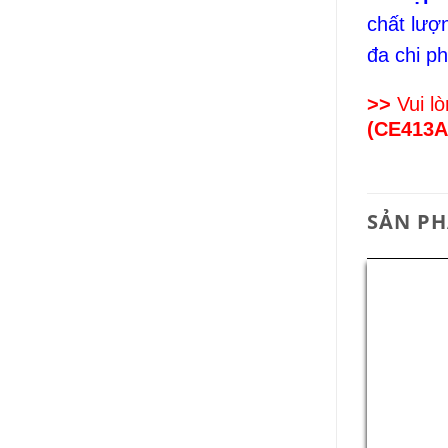
chất lượ
đa chi ph
>>
Vui lò
(CE413
SẢN P