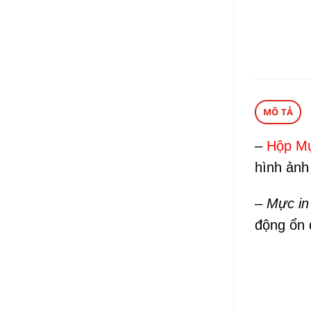
MÔ TẢ
–
Hộp Mự
hình ảnh
–
Mực in
động ổn đ