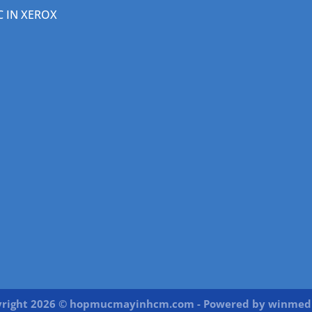
 IN XEROX
right 2026 © hopmucmayinhcm.com - Powered by
winmedi