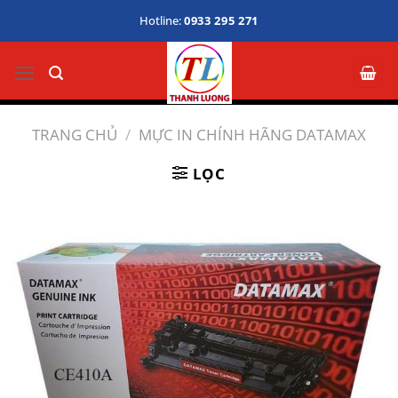
Bỏ
Hotline:
0933 295 271
qua
nội
dung
TRANG CHỦ
/
MỰC IN CHÍNH HÃNG DATAMAX
LỌC