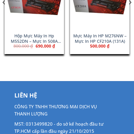
Hộp Mực Máy In Hp
Mực Máy In HP M276NW –
M552DN – Mực In 508A
Mực In HP CF210A (131A)
Giá
Giá
800,000
₫
690,000
₫
500,000
₫
Magenta (CF363A)
gốc
hiện
là:
tại
800,000 ₫.
là:
690,000 ₫.
LIÊN HỆ
CÔNG TY TNHH THƯƠNG MẠI DỊCH VỤ
THANH LƯỢNG
MST: 0313499820 - do sở kế hoạch đầu tư
TP.HCM cấp lần đầu ngày 21/10/2015