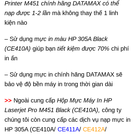
Printer M451 chính hãng DATAMAX có thể
nạp được 1-2 lần
mà không thay thế 1 linh
kiện nào
– Sử dụng m
ực in màu HP 305A Black
(CE410A)
giúp bạn
tiết kiệm được 70%
chi phí
in ấn
– Sử dụng mực in chính hãng DATAMAX sẽ
bảo vệ độ bền máy in trong thời gian dài
>>
Ngoài cung cấp
Hộp Mực Máy In HP
Laserjet Pro M451 Black (CE410A),
công ty
chúng tôi còn cung cấp các dịch vụ nạp mực in
HP 305A (CE410A/
CE411A
/
CE412A
/