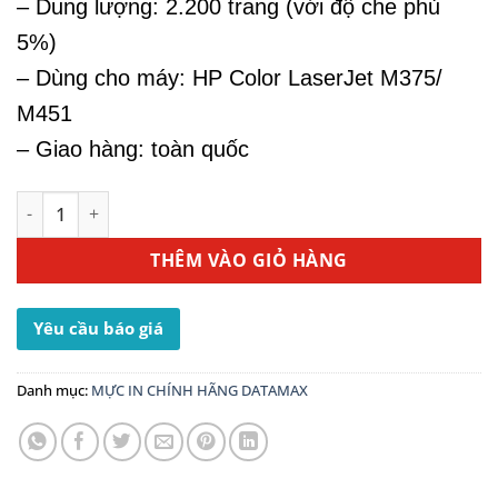
– Dung lượng: 2.200 trang (với độ che phủ
5%)
– Dùng cho máy: HP Color LaserJet M375/
M451
– Giao hàng: toàn quốc
Mực Máy In HP M451 - Mực In HP 305A Black CE410A số l
THÊM VÀO GIỎ HÀNG
Yêu cầu báo giá
Danh mục:
MỰC IN CHÍNH HÃNG DATAMAX