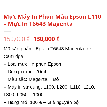
Mực Máy In Phun Màu Epson L110
– Mực In T6643 Magenta
Giá
Giá
150,000
130,000
₫
₫
gốc
hiện
Mã sản phẩm: Epson T6643 Magenta Ink
là:
tại
150,000 ₫.
là:
Cartridge
130,000 ₫.
– Loại mực: In phun Epson
– Dung lượng: 70ml
– Màu sắc: Magenta – Đỏ
– Máy in sử dụng: L100, L200, L110, L210,
L300, L350, L1300
– Hàng mới 100% – Giá nguyên bộ