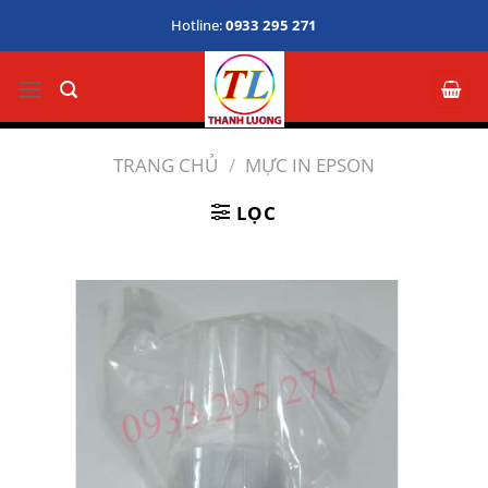
Bỏ
Hotline:
0933 295 271
qua
nội
dung
TRANG CHỦ
/
MỰC IN EPSON
LỌC