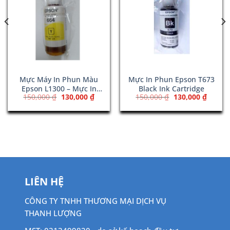
Mực Máy In Phun Màu
Mực In Phun Epson T673
Epson L1300 – Mực In
Black Ink Cartridge
Giá
Giá
Giá
Giá
150,000
₫
130,000
₫
150,000
₫
130,000
₫
T6644 Yellow
gốc
hiện
gốc
hiện
là:
tại
là:
tại
150,000 ₫.
là:
150,000 ₫.
là:
130,000 ₫.
130,00
LIÊN HỆ
CÔNG TY TNHH THƯƠNG MẠI DỊCH VỤ
THANH LƯỢNG