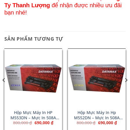
Ty Thanh Lượng
để nhận được nhiều ưu đãi
bạn nhé!
SẢN PHẨM TƯƠNG TỰ
Hộp Mực Máy In HP
Hộp Mực Máy In Hp
M553DN – Mực In 508A
M552DN – Mực In 508A
Giá
Giá
Giá
Giá
800,000
₫
690,000
₫
800,000
₫
690,000
₫
Cyan (CF361A)
Yellow (CF362A)
gốc
hiện
gốc
hiện