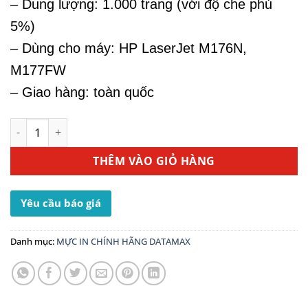
– Dung lượng: 1.000 trang (với độ che phủ
5%)
– Dùng cho máy: HP LaserJet M176N,
M177FW
– Giao hàng: toàn quốc
Mực Máy In Màu HP M177FW - Mực In 130A Yellow CF352A
THÊM VÀO GIỎ HÀNG
Yêu cầu báo giá
Danh mục:
MỰC IN CHÍNH HÃNG DATAMAX