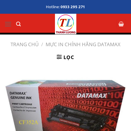
Bỏ
Hotline:
0933 295 271
qua
nội
dung
TRANG CHỦ
/
MỰC IN CHÍNH HÃNG DATAMAX
LỌC