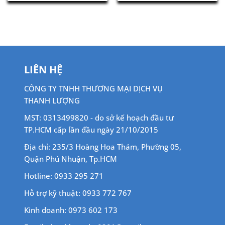
là:
tại
là:
tại
800,000 ₫.
là:
800,000 ₫.
là:
690,000 ₫.
690,00
LIÊN HỆ
CÔNG TY TNHH THƯƠNG MẠI DỊCH VỤ
THANH LƯỢNG
MST: 0313499820 - do sở kế hoạch đầu tư
TP.HCM cấp lần đầu ngày 21/10/2015
Địa chỉ: 235/3 Hoàng Hoa Thám, Phường 05,
Quận Phú Nhuận, Tp.HCM
Hotline: 0933 295 271
Hỗ trợ kỹ thuật: 0933 772 767
Kinh doanh: 0973 602 173