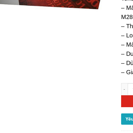
– Mã
M28
– Th
– Lo
– M
– Du
– D
– Gi
Mực M
Yêu