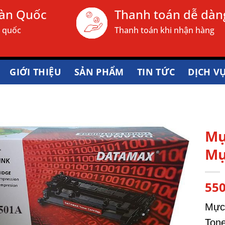
oàn Quốc
Thanh toán dễ dàn
n quốc
Thanh toán khi nhận hàng
GIỚI THIỆU
SẢN PHẨM
TIN TỨC
DỊCH V
Mự
Mự
55
Mực
Tone