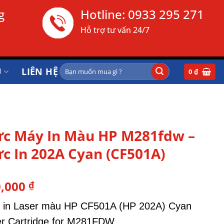
g
Hotline:
0933 295 271
Hỗ trợ tư vấn 24/7
Tìm
Ụ
LIÊN HỆ
0
₫
kiếm:
c Máy In Màu HP M281fdw –
c In 202A Cyan (CF501A)
0,000
₫
 in Laser màu HP CF501A (HP 202A) Cyan
r Cartridge for M281FDW