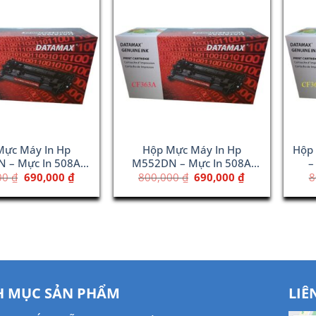
Mực Máy In Hp
Hộp Mực Máy In Hp
Hộp
 – Mực In 508A
M552DN – Mực In 508A
–
low (CF362A)
Magenta (CF363A)
Giá
Giá
Giá
Giá
00
₫
690,000
₫
800,000
₫
690,000
₫
8
gốc
hiện
gốc
hiện
là:
tại
là:
tại
800,000 ₫.
là:
800,000 ₫.
là:
690,000 ₫.
690,000 ₫.
 MỤC SẢN PHẨM
LIÊ