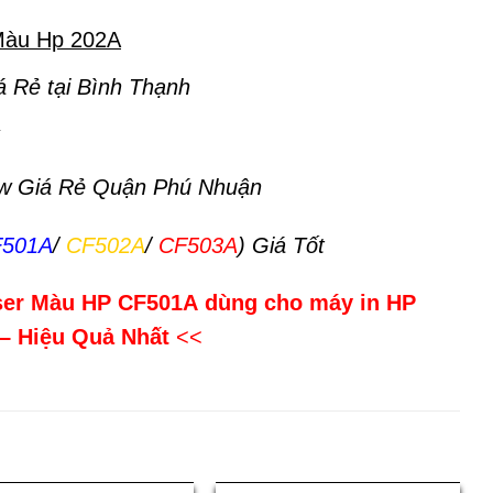
Màu Hp 202A
 Rẻ tại Bình Thạnh
w Giá Rẻ Quận Phú Nhuận
501A
/
CF502A
/
CF503A
) Giá Tốt
ser Màu HP CF501A
dùng cho máy in HP
– Hiệu Quả Nhất
<<