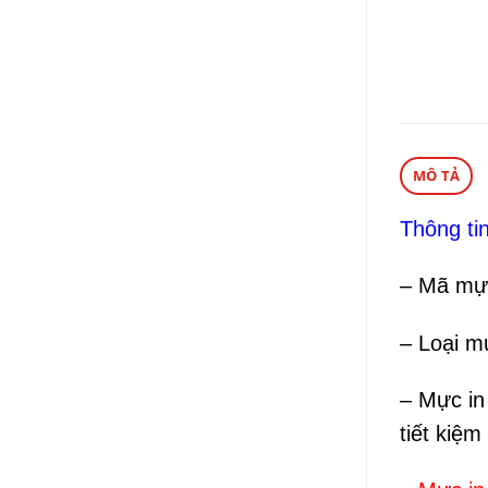
MÔ TẢ
Thông ti
– Mã mự
– Loại m
– Mực in
tiết kiệm