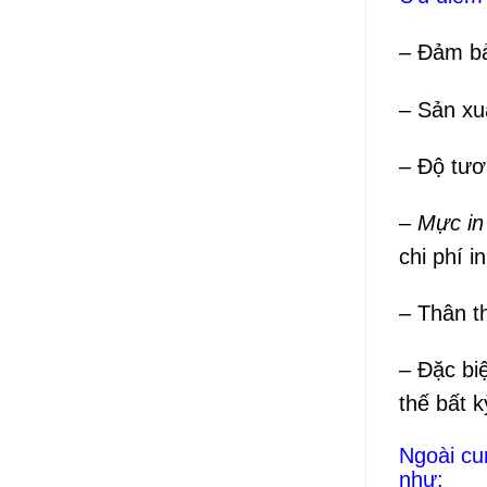
– Đảm bả
– Sản xu
– Độ tươ
–
Mực in
chi phí i
– Thân t
– Đặc bi
thế bất k
Ngoài cu
như: