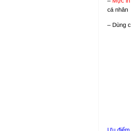
–
Mực in
cá nhân
– Dùng 
Ưu điểm