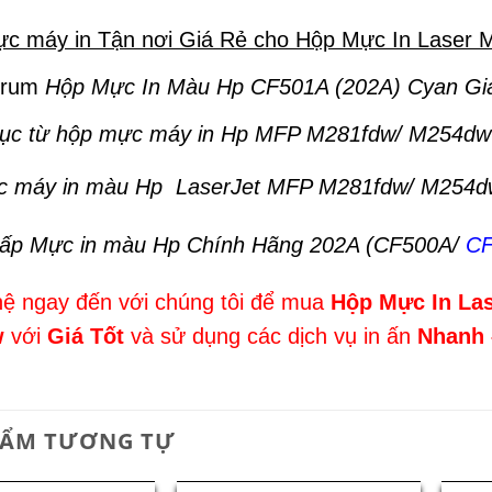
c máy in Tận nơi Giá Rẻ cho Hộp Mực In Laser 
Drum
Hộp Mực In Màu Hp CF501A (202A) Cyan Giá
rục từ hộp mực máy in Hp MFP M281fdw/ M254dw
c máy in màu Hp LaserJet MFP M281fdw/ M254d
cấp Mực in màu Hp Chính Hãng 202A (CF500A/
CF
hệ ngay đến với chúng tôi để mua
Hộp Mực In La
w
với
Giá Tốt
và sử dụng các dịch vụ in ấn
Nhanh 
HẨM TƯƠNG TỰ