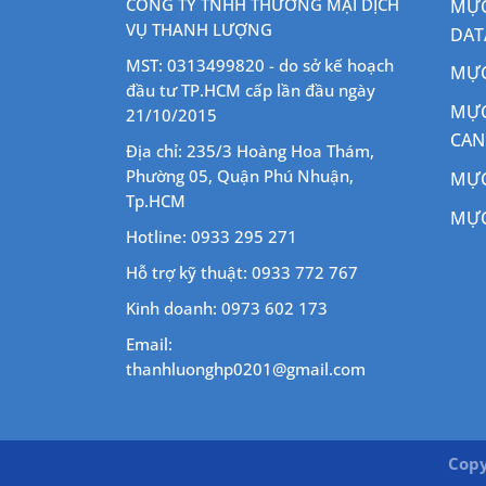
CÔNG TY TNHH THƯƠNG MẠI DỊCH
MỰC
VỤ THANH LƯỢNG
DAT
MST: 0313499820 - do sở kế hoạch
MỰC
đầu tư TP.HCM cấp lần đầu ngày
MỰC
21/10/2015
CA
Địa chỉ: 235/3 Hoàng Hoa Thám,
Phường 05, Quận Phú Nhuận,
MỰC
Tp.HCM
MỰC
Hotline: 0933 295 271
Hỗ trợ kỹ thuật: 0933 772 767
Kinh doanh: 0973 602 173
Email:
thanhluonghp0201@gmail.com
Copy