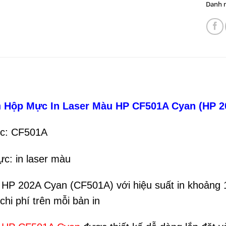
Danh 
n
Hộp Mực In Laser Màu HP CF501A Cyan (HP 
c: CF501A
ực: in laser màu
 HP 202A Cyan (CF501A) với hiệu suất in khoảng 
 chi phí trên mỗi bản in