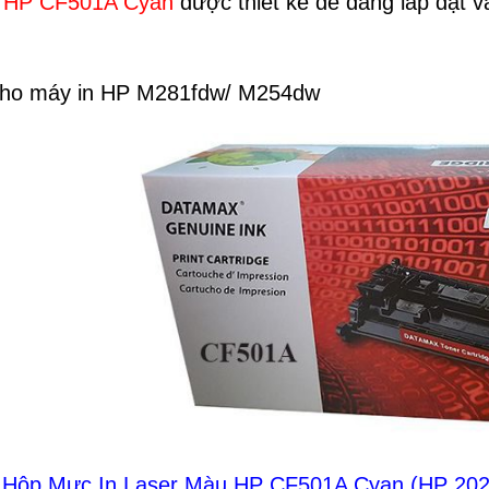
 HP CF501A Cyan
được thiết kế dễ dàng lắp đặt và
cho máy in HP M281fdw/ M254dw
 Hộp Mực In Laser Màu HP CF501A Cyan (HP 202