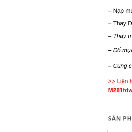
–
Nạp mự
– Thay 
–
Thay t
– Đổ mự
– Cung 
>> Liên 
M281fd
SẢN P