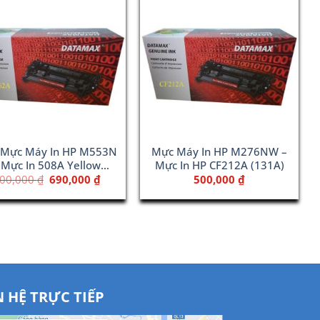
 Mực Máy In HP M553N
Mực Máy In HP M276NW –
 Mực In 508A Yellow
Mực In HP CF212A (131A)
(CF362A)
Giá
Giá
00,000
₫
690,000
₫
500,000
₫
gốc
hiện
là:
tại
800,000 ₫.
là:
690,000 ₫.
N HỆ TRỰC TIẾP