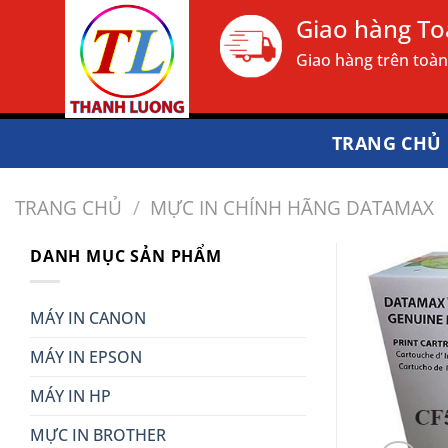
Bỏ
Giao hàng T
qua
Giao hàng trên toà
nội
dung
TRANG CHỦ
TRANG CHỦ
/
MỰC IN CHÍNH HÃNG DATAMAX
DANH MỤC SẢN PHẨM
MÁY IN CANON
MÁY IN EPSON
MÁY IN HP
MỰC IN BROTHER