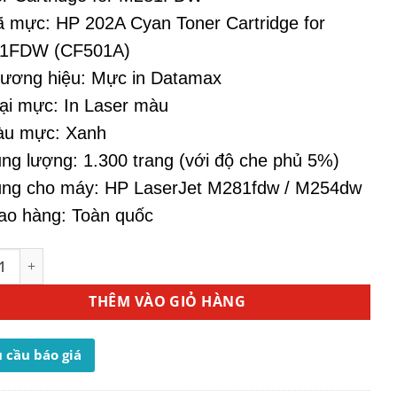
 mực: HP 202A Cyan Toner Cartridge for
1FDW (CF501A)
ương hiệu: Mực in Datamax
ại mực: In Laser màu
àu mực: Xanh
ng lượng: 1.300 trang (với độ che phủ 5%)
ùng cho máy: HP LaserJet M281fdw / M254dw
ao hàng: Toàn quốc
áy In Màu HP M281fdw - Mực In 202A Cyan (CF501A) số lư
THÊM VÀO GIỎ HÀNG
 cầu báo giá