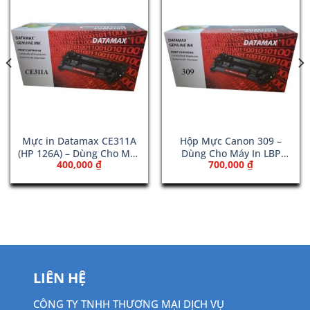
Mực in Datamax CE311A
Hộp Mực Canon 309 –
(HP 126A) – Dùng Cho Máy
Dùng Cho Máy In LBP
400,000
₫
700,000
₫
HP MFP 175a
3970
00 ₫.
LIÊN HỆ
CÔNG TY TNHH THƯƠNG MẠI DỊCH VỤ