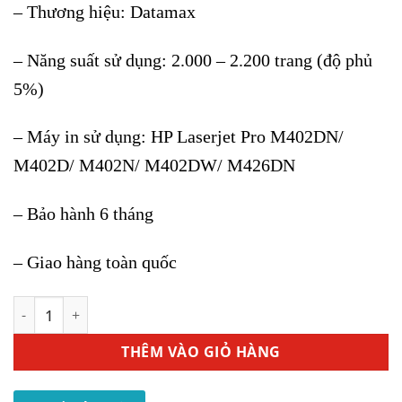
– Thương hiệu: Datamax
– Năng suất sử dụng: 2.000 – 2.200 trang (độ phủ
5%)
– Máy in sử dụng: HP Laserjet Pro M402DN/
M402D/ M402N/ M402DW/ M426DN
– Bảo hành 6 tháng
– Giao hàng toàn quốc
Hộp Mực In HP 26A (CF226A) - Dùng Cho Máy In HP M402D
THÊM VÀO GIỎ HÀNG