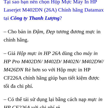
Tại sao bạn nên chọn Hộp Mực Máy In HP
Laserjet M402DN (26A)
Chính hãng Datamax
tại
Công ty Thanh Lượng
?
– Cho bản in
Đậm, Đẹp
tương đương mực in
chính hãng.
– Giá
Hộp mực in HP 26A
dùng cho
máy in
HP Pro M402DN/ M402D/ M402N/ M402DW/
M426DN
Rẻ hơn so với Hộp mực in HP
CF226A chính hãng giúp bạn tiết kiệm được
tối đa chi phí.
– Có thể tái sử dụng lại bằng cách nạp
mực in
HP CF226A
với chi phí rẻ