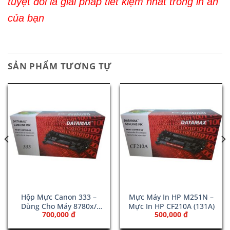
tuyệt đối là giải pháp tiết kiệm nhất trong in ấn
của bạn
SẢN PHẨM TƯƠNG TỰ
Hộp Mực Canon 333 –
Mực Máy In HP M251N –
Dùng Cho Máy 8780x/
Mực In HP CF210A (131A)
700,000
₫
500,000
₫
8100n