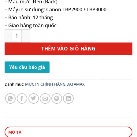
– Màu mực: Đen (Back)
– Máy in sử dụng: Canon LBP2900 / LBP3000
– Bảo hành: 12 tháng
– Giao hàng toàn quốc
Hộp Mực Máy In Canon LBP 2900 - Cartridge 303 số lượng
THÊM VÀO GIỎ HÀNG
Yêu cầu báo giá
Danh mục:
MỰC IN CHÍNH HÃNG DATAMAX
MÔ TẢ