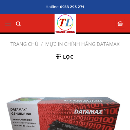
Bỏ
Hotline:
0933 295 271
qua
nội
dung
TRANG CHỦ
/
MỰC IN CHÍNH HÃNG DATAMAX
LỌC