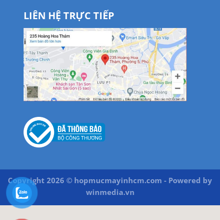
LIÊN HỆ TRỰC TIẾP
Copyright 2026 © hopmucmayinhcm.com - Powered by
winmedia.vn