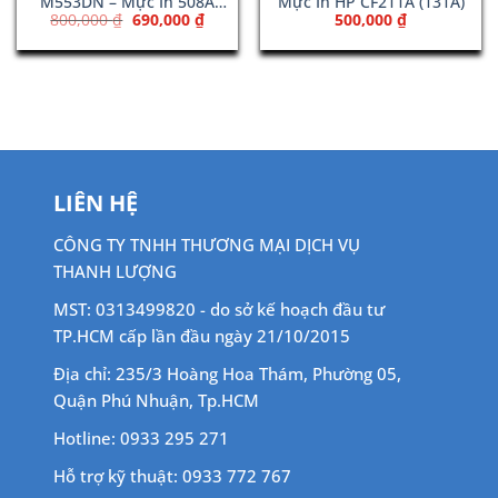
M553DN – Mực In 508A
Mực In HP CF211A (131A)
Giá
Giá
800,000
₫
690,000
₫
500,000
₫
Magenta (CF363A)
n
gốc
hiện
là:
tại
800,000 ₫.
là:
00,000 ₫.
690,000 ₫.
LIÊN HỆ
CÔNG TY TNHH THƯƠNG MẠI DỊCH VỤ
THANH LƯỢNG
MST: 0313499820 - do sở kế hoạch đầu tư
TP.HCM cấp lần đầu ngày 21/10/2015
Địa chỉ: 235/3 Hoàng Hoa Thám, Phường 05,
Quận Phú Nhuận, Tp.HCM
Hotline: 0933 295 271
Hỗ trợ kỹ thuật: 0933 772 767