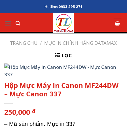
Bỏ
Hotline:
0933 295 271
qua
nội
dung
TRANG CHỦ
/
MỰC IN CHÍNH HÃNG DATAMAX
LỌC
Hộp Mực Máy In Canon MF244DW
– Mực Canon 337
250,000
₫
– Mã sản phẩm: Mực in 337