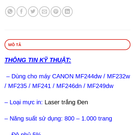
MÔ TẢ
THÔNG TIN KỸ THUẬT:
– Dùng cho máy CANON
MF244dw / MF232w
/ MF235 / MF241 / MF246dn / MF249dw
– Loại mực in:
Laser trắng Đen
– Năng suất sử dụng: 800 – 1.000 trang
– Độ phủ 5%