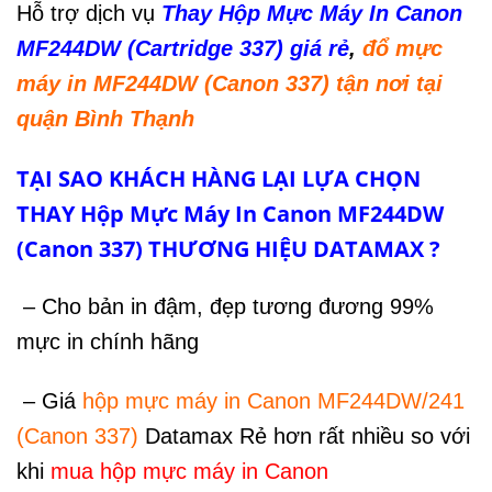
Hỗ trợ dịch vụ
Th
a
y
Hộp Mực Máy In Canon
MF244DW (Cartridge 337) giá rẻ
,
đổ mực
máy in MF244DW (Canon 337) tận nơi
tại
quận Bình Thạnh
TẠI SAO KHÁCH HÀNG LẠI LỰA CHỌN
THAY Hộp Mực Máy In Canon MF244DW
(Canon 337) THƯƠNG HIỆU DATAMAX ?
– Cho bản in đậm, đẹp tương đương 99%
mực in chính hãng
– Giá
hộp mực máy in Canon MF244DW/241
(Canon 337)
Datamax Rẻ hơn rất nhiều so với
khi
mua hộp mực máy in Canon