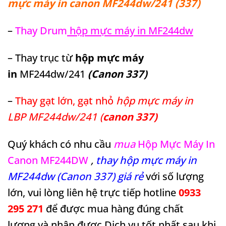
mực máy in canon MF244dw/241 (337)
–
Thay Drum
hộp mực máy in MF244dw
– Thay trục từ
hộp mực máy
in
MF244dw/241
(Canon 337)
–
Thay gạt lớn, gạt nhỏ
hộp mực máy in
LBP MF244dw/241 (
canon 337)
Quý khách có nhu cầu
mua
Hộp Mực Máy In
Canon MF244DW
,
thay hộp mực máy in
MF244dw (Canon 337) giá rẻ
với số lượng
lớn, vui lòng liên hệ trực tiếp hotline
0933
295 271
để
được
mua hàng đúng chất
lượng
và nhận được Dịch vụ tốt nhất sau khi