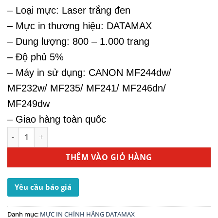
– Loại mực:
Laser trắng đen
– Mực in thương hiệu: DATAMAX
– Dung lượng:
800 – 1.000
trang
– Độ phủ 5%
– Máy in sử dụng: CANON
MF244dw/
MF232w/ MF235/ MF241/ MF246dn/
MF249dw
– Giao hàng toàn quốc
Hộp Mực Máy In Canon MF244DW - Mực Canon 337 số lượ
THÊM VÀO GIỎ HÀNG
Yêu cầu báo giá
Danh mục:
MỰC IN CHÍNH HÃNG DATAMAX