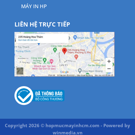
MÁY IN HP
LIÊN HỆ TRỰC TIẾP
Copyright 2026 © hopmucmayinhcm.com - Powered by
winmedia.vn