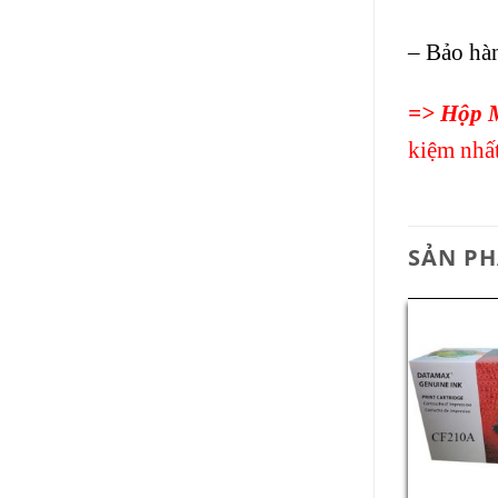
– Bảo hàn
=> Hộp M
kiệm nhất
SẢN P