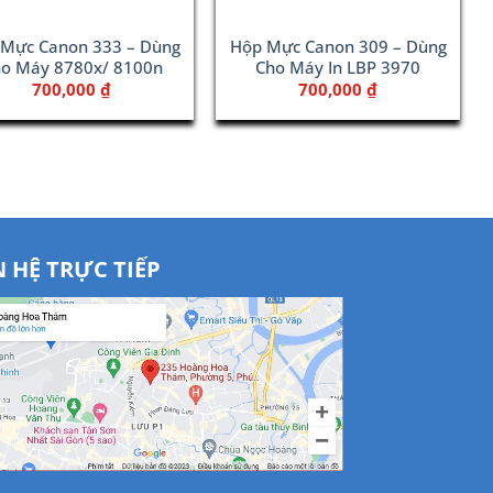
Mực Canon 333 – Dùng
Hộp Mực Canon 309 – Dùng
o Máy 8780x/ 8100n
Cho Máy In LBP 3970
700,000
₫
700,000
₫
N HỆ TRỰC TIẾP