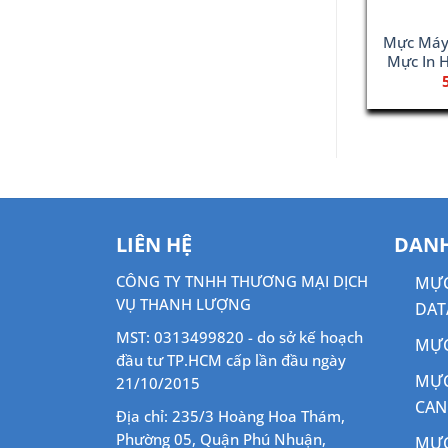
áy In HP
Hộp Mực In 329 Black –
Mực Máy
ực In 508A
Dùng Cho Máy In LBP7010 /
Mực In 
CF362A)
LBP7018
Giá
Giá
690,000
₫
450,000
₫
gốc
hiện
là:
tại
800,000 ₫.
là:
690,000 ₫.
LIÊN HỆ
DANH
CÔNG TY TNHH THƯƠNG MẠI DỊCH
MỰC
VỤ THANH LƯỢNG
DAT
MST: 0313499820 - do sở kế hoạch
MỰC
đầu tư TP.HCM cấp lần đầu ngày
MỰC
21/10/2015
CA
Địa chỉ: 235/3 Hoàng Hoa Thám,
Phường 05, Quận Phú Nhuận,
MỰC