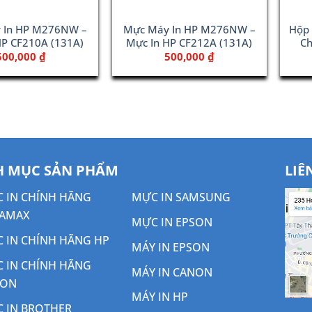
 In HP M276NW –
Mực Máy In HP M276NW –
Hộp 
HP CF210A (131A)
Mực In HP CF212A (131A)
Ch
500,000
₫
500,000
₫
 MỤC SẢN PHẨM
LIÊ
 IN CHÍNH HÃNG
MỰC IN SAMSUNG
AMAX
MỰC IN EPSON
 IN CHÍNH HÃNG HP
MÁY IN EPSON
 IN CHÍNH HÃNG
MÁY IN CANON
NON
MÁY IN HP
 IN BROTHER