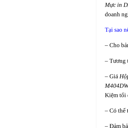
Mực in 
doanh ng
Tại sao 
– Cho bả
– Tương 
– Giá
Hộ
M404DW
Kiệm tối 
– Có thể 
– Đảm bả