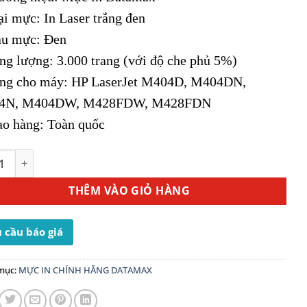
700,000 ₫.
ại mực: In Laser trắng đen
u mực: Đen
ng lượng: 3.000 trang (với độ che phủ 5%)
ng cho máy: HP LaserJet M404D, M404DN,
4N, M404DW, M428FDW, M428FDN
ao hàng: Toàn quốc
ực In HP 76A (CF276A) - Dùng Cho Máy In HP M404D số lượ
THÊM VÀO GIỎ HÀNG
 cầu báo giá
mục:
MỰC IN CHÍNH HÃNG DATAMAX