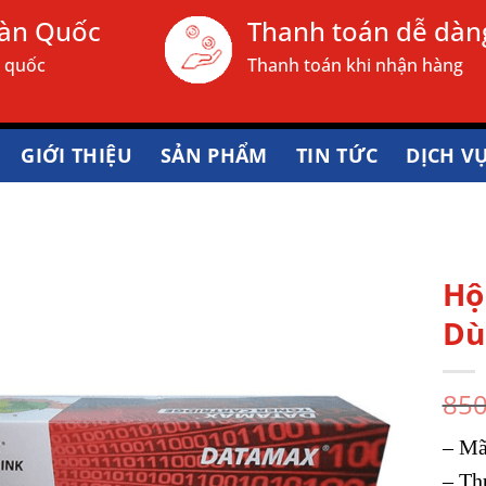
oàn Quốc
Thanh toán dễ dàn
n quốc
Thanh toán khi nhận hàng
GIỚI THIỆU
SẢN PHẨM
TIN TỨC
DỊCH V
Hộ
Dù
85
– Mã
– Th