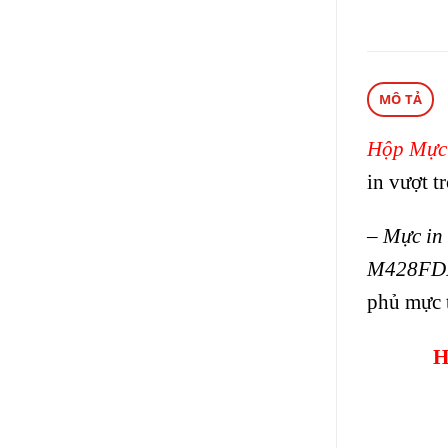
MÔ TẢ
Hộp Mực
in vượt t
–
Mực in
M428FD
phủ mực 
H