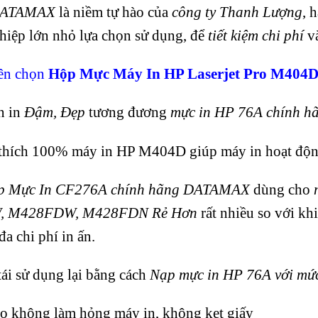
DATAMAX
là niềm tự hào của
công ty Thanh Lượng
, 
hiệp lớn nhỏ lựa chọn sử dụng, để
tiết kiệm chi phí
và
nên chọn
Hộp Mực Máy In HP Laserjet Pro M404D
n in
Đậm, Đẹp
tương đương
mực in HP 76A chính h
thích 100% máy in HP M404D giúp máy in hoạt động
p Mực In CF276A chính hãng DATAMAX
dùng cho
, M428FDW, M428FDN Rẻ Hơn
rất nhiều so với k
đa chi phí in ấn.
tái sử dụng lại bằng cách
Nạp mực in HP 76A với mức
o không làm hỏng máy in, không kẹt giấy