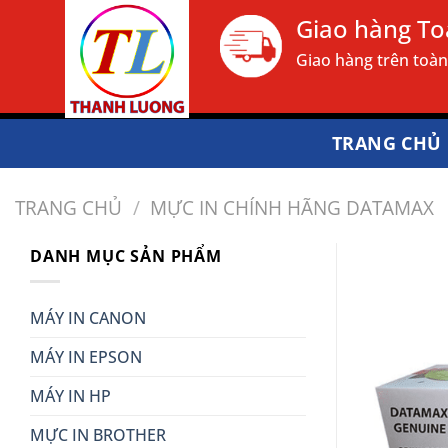
Bỏ
Giao hàng T
qua
Giao hàng trên toà
nội
dung
TRANG CHỦ
TRANG CHỦ
/
MỰC IN CHÍNH HÃNG DATAMAX
DANH MỤC SẢN PHẨM
MÁY IN CANON
MÁY IN EPSON
MÁY IN HP
MỰC IN BROTHER