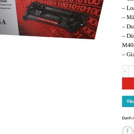
– Lo
– Mà
– Du
– Dù
M40
– Gi
Hộp M
Yêu
Danh 