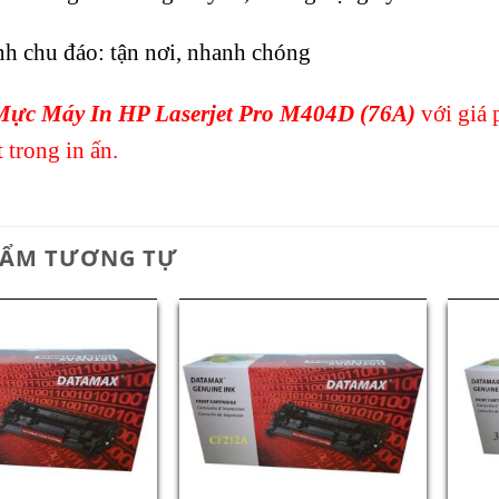
h chu đáo: tận nơi, nhanh chóng
ực Máy In HP Laserjet Pro M404D (76A)
với giá 
 trong in ấn.
HẨM TƯƠNG TỰ