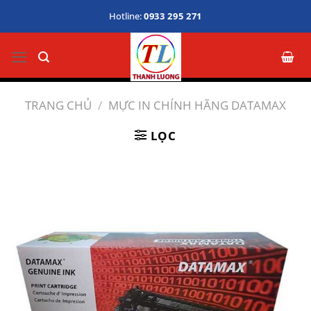
Bỏ
Hotline:
0933 295 271
qua
nội
dung
TRANG CHỦ
/
MỰC IN CHÍNH HÃNG DATAMAX
LỌC