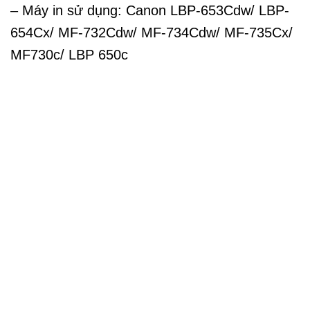
– Máy in sử dụng: Canon LBP-653Cdw/ LBP-
654Cx/ MF-732Cdw/ MF-734Cdw/ MF-735Cx/
MF730c/ LBP 650c