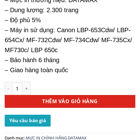
– Mực in thương hiệu: DATAMAX
– Dung lượng: 2.300 trang
– Độ phủ 5%
– Máy in sử dụng: Canon LBP-653Cdw/ LBP-
654Cx/ MF-732Cdw/ MF-734Cdw/ MF-735Cx/
MF730c/ LBP 650c
– Bảo hành 6 tháng
– Giao hàng toàn quốc
Hộp Mực In Canon 046C - Dùng Cho Máy In MF-734Cdw số
THÊM VÀO GIỎ HÀNG
Yêu cầu báo giá
Danh mục:
MỰC IN CHÍNH HÃNG DATAMAX