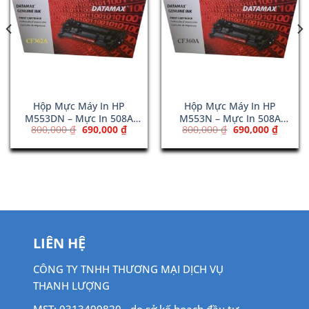
Hộp Mực Máy In HP
Hộp Mực Máy In HP
M553DN – Mực In 508A
M553N – Mực In 508A
Giá
Giá
Giá
Giá
800,000
₫
690,000
₫
800,000
₫
690,000
₫
Yellow (CF362A)
Black (CF360A)
gốc
hiện
gốc
hiện
là:
tại
là:
tại
800,000 ₫.
là:
800,000 ₫.
là:
690,000 ₫.
690,00
LIÊN HỆ
CÔNG TY TNHH THƯƠNG MẠI DỊCH VỤ
THANH LƯỢNG
MST: 0313499820 - do sở kế hoạch đầu tư