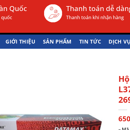
oàn Quốc
Thanh toán dễ dàn
n quốc
Thanh toán khi nhận hàng
GIỚI THIỆU
SẢN PHẨM
TIN TỨC
DỊCH V
Hộ
L3
26
65
– Mã 