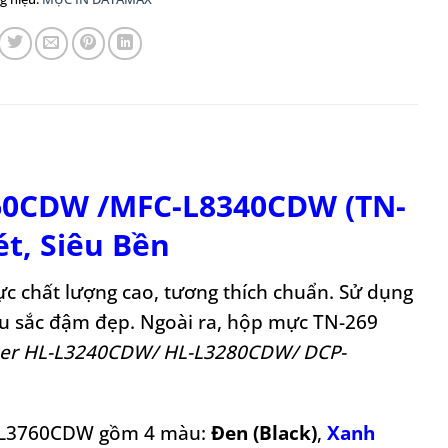
60CDW /MFC-L8340CDW (TN-
ét, Siêu Bền
ực chất lượng cao, tương thích chuẩn. Sử dụng
àu sắc đậm đẹp. Ngoài ra, hộp mực TN-269
her HL-L3240CDW/ HL-L3280CDW/ DCP-
 L3760CDW gồm 4 màu:
Đen (Black)
,
Xanh