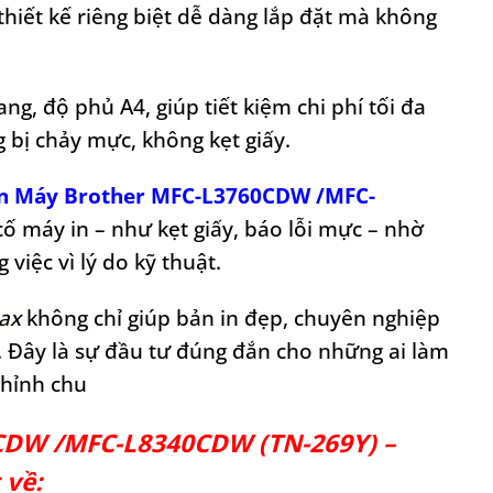
thiết kế riêng biệt dễ dàng lắp đặt mà không
g, độ phủ A4, giúp tiết kiệm chi phí tối đa
g bị chảy mực, không kẹt giấy.
n Máy Brother MFC-L3760CDW /MFC-
 cố máy in – như kẹt giấy, báo lỗi mực – nhờ
 việc vì lý do kỹ thuật.
max
không chỉ giúp bản in đẹp, chuyên nghiệp
i. Đây là sự đầu tư đúng đắn cho những ai làm
chỉnh chu
CDW /MFC-L8340CDW (TN-269Y) –
 về: