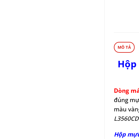
MÔ TẢ
Hộp 
Dòng má
đúng mực
màu vàng
L3560CD
Hộp mực