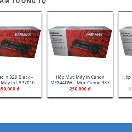
HẨM TƯƠNG TỰ
 In 329 Black –
Hộp Mực Máy In Canon
Hộp
 Máy In LBP7010 /
MF244DW – Mực Canon 337
LBP7018
450,000
₫
250,000
₫
8