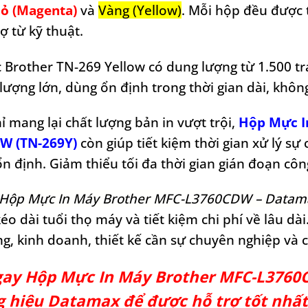
ỏ (Magenta)
và
Vàng (Yellow)
. Mỗi hộp đều được 
ợ từ kỹ thuật.
Brother TN-269 Yellow có dung lượng từ 1.500 tran
 lượng lớn, dùng ổn định trong thời gian dài, khôn
ỉ mang lại chất lượng bản in vượt trội,
Hộp Mực I
W (TN-269Y)
còn giúp tiết kiệm thời gian xử lý sự
ổn định. Giảm thiểu tối đa thời gian gián đoạn công
Hộp Mực In Máy Brother MFC-L3760CDW – Data
éo dài tuổi thọ máy và tiết kiệm chi phí về lâu dà
g, kinh doanh, thiết kế cần sự chuyên nghiệp và 
ay Hộp Mực In Máy Brother MFC-L3760
 hiệu Datamax để được hỗ trợ tốt nhất