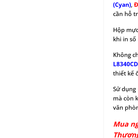
(Cyan)
,
Đ
cần hỗ tr
Hộp mực 
khi in số
Không ch
L8340CD
thiết kế 
Sử dụng
mà còn k
văn phòn
Mua ng
Thương