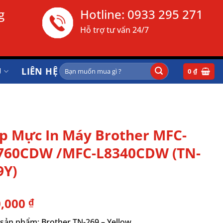
g
Hotline:
0933 295 271
Hỗ trợ tư vấn 24/7
Tìm
Ụ
LIÊN HỆ
0
₫
kiếm:
p Mực In Máy Brother MFC-
760CDW /MFC-L8340CDW (TN-
9Y)
0,000
₫
sản phẩm: Brother TN-269 – Yellow