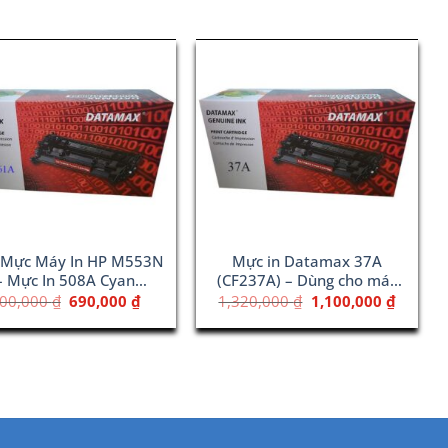
 Mực Máy In HP M553N
Mực in Datamax 37A
– Mực In 508A Cyan
(CF237A) – Dùng cho máy
(CF361A)
HP M631
Giá
Giá
Giá
Giá
00,000
₫
690,000
₫
1,320,000
₫
1,100,000
₫
gốc
hiện
gốc
hiện
là:
tại
là:
tại
800,000 ₫.
là:
1,320,000 ₫.
là:
690,000 ₫.
1,100,0