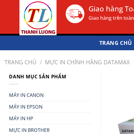
Bỏ
Giao hàng T
qua
Giao hàng trên toà
nội
dung
TRANG CHỦ
TRANG CHỦ
/
MỰC IN CHÍNH HÃNG DATAMAX
DANH MỤC SẢN PHẨM
MÁY IN CANON
MÁY IN EPSON
MÁY IN HP
MỰC IN BROTHER