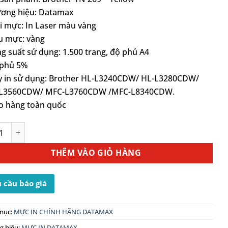
ương hiệu: Datamax
i mực: In Laser màu vàng
u mực: vàng
g suất sử dụng: 1.500 trang, độ phủ A4
 phủ 5%
y in sử dụng: Brother HL-L3240CDW/ HL-L3280CDW/
L3560CDW/ MFC-L3760CDW /MFC-L8340CDW.
o hàng toàn quốc
Mực In Máy Brother MFC-L3760CDW /MFC-L8340CDW (TN-269
THÊM VÀO GIỎ HÀNG
 cầu báo giá
mục:
MỰC IN CHÍNH HÃNG DATAMAX
g hiệu:
MỰC IN DATAMAX