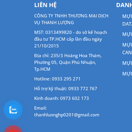
LIÊN HỆ
DANH
CÔNG TY TNHH THƯƠNG MẠI DỊCH
MỰC
VỤ THANH LƯỢNG
DAT
MST: 0313499820 - do sở kế hoạch
MỰC
đầu tư TP.HCM cấp lần đầu ngày
MỰC
21/10/2015
CA
Địa chỉ: 235/3 Hoàng Hoa Thám,
Phường 05, Quận Phú Nhuận,
MỰC
Tp.HCM
MỰC
Hotline: 0933 295 271
Hỗ trợ kỹ thuật: 0933 772 767
Kinh doanh: 0973 602 173
Email:
thanhluonghp0201@gmail.com