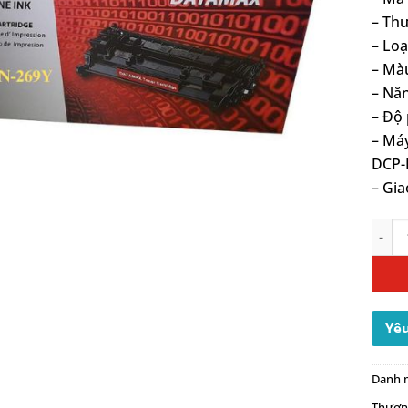
– Th
– Loạ
– Mà
– Năn
– Độ
– Má
DCP-
– Gia
Hộp 
Yêu
Danh 
Thươn