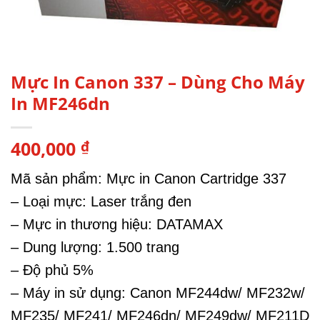
Mực In Canon 337 – Dùng Cho Máy
In MF246dn
400,000
₫
Mã sản phẩm: Mực in Canon Cartridge 337
– Loại mực: Laser trắng đen
– Mực in thương hiệu: DATAMAX
– Dung lượng: 1.500 trang
– Độ phủ 5%
– Máy in sử dụng: Canon MF244dw/ MF232w/
MF235/ MF241/ MF246dn/ MF249dw/ MF211D