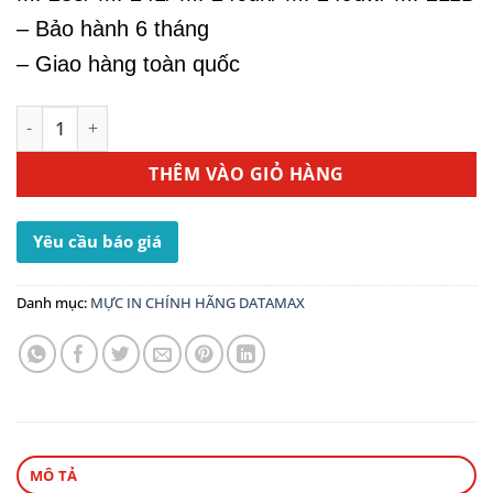
– Bảo hành 6 tháng
– Giao hàng toàn quốc
Mực In Canon 337 - Dùng Cho Máy In MF246dn số lượng
THÊM VÀO GIỎ HÀNG
Yêu cầu báo giá
Danh mục:
MỰC IN CHÍNH HÃNG DATAMAX
MÔ TẢ