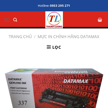
Bỏ
Hotline:
0933 295 271
qua
nội
dung
TRANG CHỦ
/
MỰC IN CHÍNH HÃNG DATAMAX
LỌC