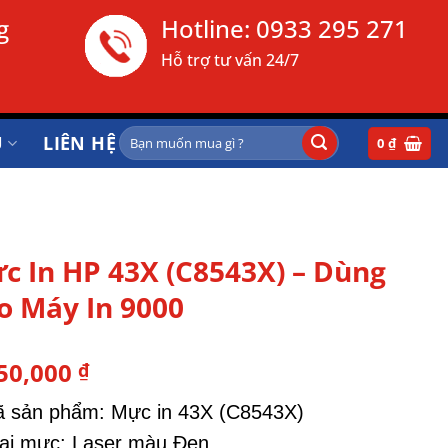
g
Hotline:
0933 295 271
Hỗ trợ tư vấn 24/7
Tìm
Ụ
LIÊN HỆ
0
₫
kiếm:
c In HP 43X (C8543X) – Dùng
o Máy In 9000
50,000
₫
 sản phẩm: Mực in 43X (C8543X)
ại mực: Laser màu Đen