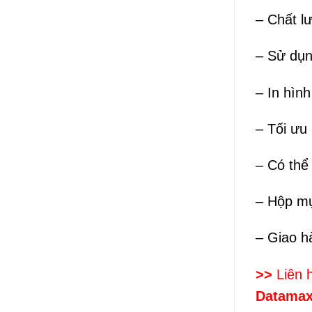
– Chất l
– Sử dụ
– In hình
– Tối ưu 
– Có thể
– Hộp mự
– Giao h
>>
Liên 
Datamax