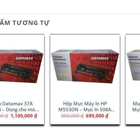
HẨM TƯƠNG TỰ
n Datamax 37A
Hộp Mực Máy In HP
Mự
) – Dùng cho máy
M553DN – Mực In 508A
Mực
HP M631
Yellow (CF362A)
Giá
Giá
Giá
Giá
00
₫
1,100,000
₫
800,000
₫
690,000
₫
gốc
hiện
gốc
hiện
là:
tại
là:
tại
1,320,000 ₫.
là:
800,000 ₫.
là:
1,100,000 ₫.
690,000 ₫.