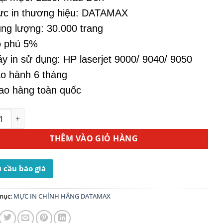
ực in thương hiệu: DATAMAX
ng lượng: 30.000 trang
ộ phủ 5%
y in sử dụng: HP laserjet 9000/ 9040/ 9050
o hành 6 tháng
ao hàng toàn quốc
n HP 43X (C8543X) - Dùng Cho Máy In 9000 số lượng
THÊM VÀO GIỎ HÀNG
 cầu báo giá
mục:
MỰC IN CHÍNH HÃNG DATAMAX