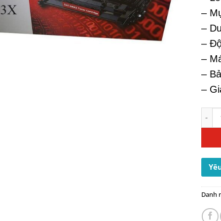
– M
– Du
– Đ
– Má
– Bả
– Gi
Mực I
Yêu
Danh 