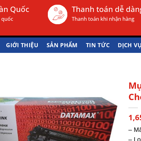
oàn Quốc
Thanh toán dễ dàn
n quốc
Thanh toán khi nhận hàng
GIỚI THIỆU
SẢN PHẨM
TIN TỨC
DỊCH V
Mự
Ch
1,6
– Mã
– Lo