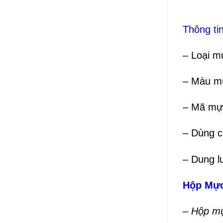
Thông tin
– Loại mự
– Màu mự
– Mã mự
– Dùng c
– Dung l
Hộp Mực
–
Hộp m