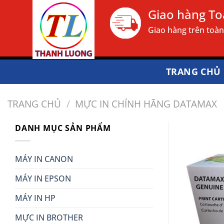
Bỏ
Giao hàng T
qua
Giao hàng trên toà
nội
dung
TRANG CHỦ
TRANG CHỦ
/
MỰC IN CHÍNH HÃNG DATAMAX
DANH MỤC SẢN PHẨM
MÁY IN CANON
MÁY IN EPSON
MÁY IN HP
MỰC IN BROTHER