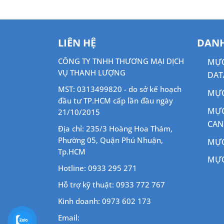
LIÊN HỆ
DANH
CÔNG TY TNHH THƯƠNG MẠI DỊCH
MỰC
VỤ THANH LƯỢNG
DAT
MST: 0313499820 - do sở kế hoạch
MỰC
đầu tư TP.HCM cấp lần đầu ngày
MỰC
21/10/2015
CA
Địa chỉ: 235/3 Hoàng Hoa Thám,
Phường 05, Quận Phú Nhuận,
MỰC
Tp.HCM
MỰC
Hotline: 0933 295 271
Hỗ trợ kỹ thuật: 0933 772 767
Kinh doanh: 0973 602 173
Email: