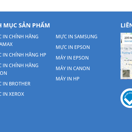
 MỤC SẢN PHẨM
LIÊ
 IN CHÍNH HÃNG
MỰC IN SAMSUNG
AMAX
MỰC IN EPSON
 IN CHÍNH HÃNG HP
MÁY IN EPSON
 IN CHÍNH HÃNG
MÁY IN CANON
NON
MÁY IN HP
 IN BROTHER
 IN XEROX