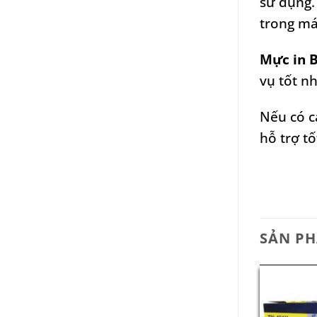
sử dụng.
trong má
Mực in B
vụ tốt nh
Nếu có c
hỗ trợ t
SẢN P