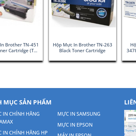
In Brother TN-451
Hộp Mực In Brother TN-263
Hộ
ner Cartridge (TN-
Black Toner Cartridge
3478
451Y)
 MỤC SẢN PHẨM
LIÊ
 IN CHÍNH HÃNG
MỰC IN SAMSUNG
AMAX
MỰC IN EPSON
 IN CHÍNH HÃNG HP
MÁY IN EPSON