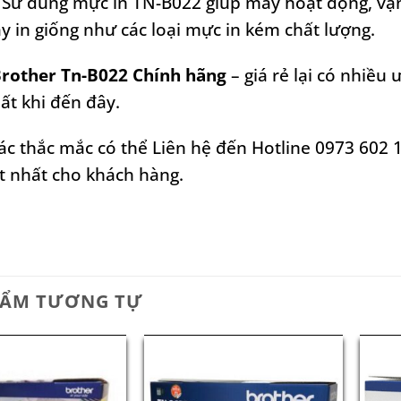
 Sử dung mực in TN-B022 giúp máy hoạt động, vận 
y in giống như các loại mực in kém chất lượng.
rother Tn-B022 Chính hãng
–
giá rẻ lại có nhiều
ất khi đến đây.
ác thắc mắc có thể Liên hệ đến Hotline 0973 602 
ốt nhất cho khách hàng.
HẨM TƯƠNG TỰ