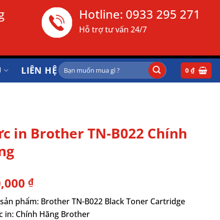
g
Hotline:
0933 295 271
Hỗ trợ tư vấn 24/7
Tìm
Ụ
LIÊN HỆ
0
₫
kiếm:
c in Brother TN-B022 Chính
ng
0,000
₫
sản phẩm: Brother TN-B022 Black Toner Cartridge
 in: Chính Hãng Brother