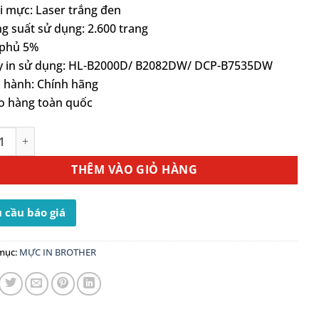
i mực: Laser trắng đen
g suất sử dụng: 2.600 trang
 phủ 5%
y in sử dụng: HL-B2000D/ B2082DW/ DCP-B7535DW
 hành: Chính hãng
o hàng toàn quốc
n Brother TN-B022 Chính hãng số lượng
THÊM VÀO GIỎ HÀNG
 cầu báo giá
mục:
MỰC IN BROTHER