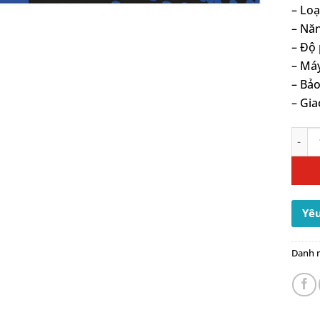
– Loạ
– Năn
– Độ
– Má
– Bảo
– Gia
Mực i
Yêu
Danh 