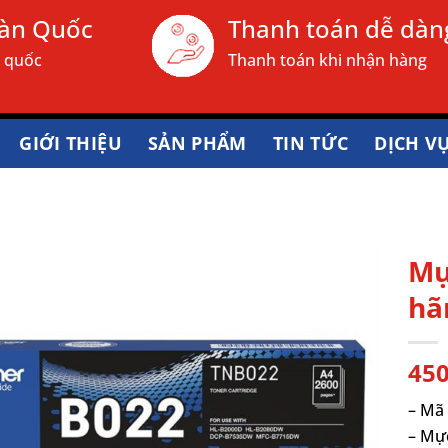
oàn Quốc
Thanh toán dễ dàn
n quốc
Thanh toán khi nhận hàng
GIỚI THIỆU
SẢN PHẨM
TIN TỨC
DỊCH V
Mự
hã
45
– Mã 
– Mực