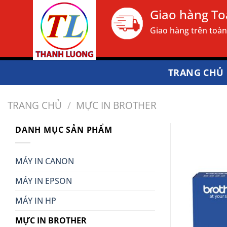
Bỏ
Giao hàng T
qua
Giao hàng trên toà
nội
dung
TRANG CHỦ
TRANG CHỦ
/
MỰC IN BROTHER
DANH MỤC SẢN PHẨM
MÁY IN CANON
MÁY IN EPSON
MÁY IN HP
MỰC IN BROTHER