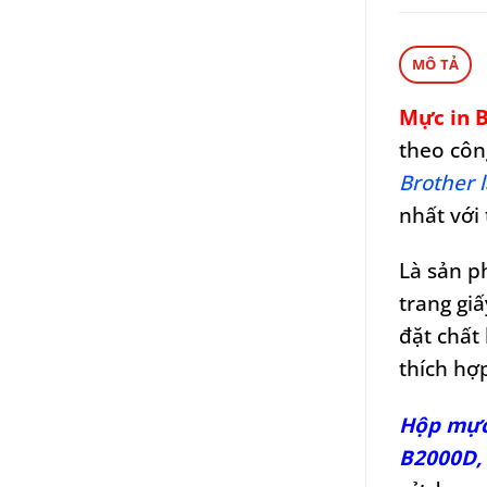
MÔ TẢ
Mực in B
theo côn
Brother 
nhất với
Là sản 
trang gi
đặt chất
thích hợ
Hộp mực
B2000D,