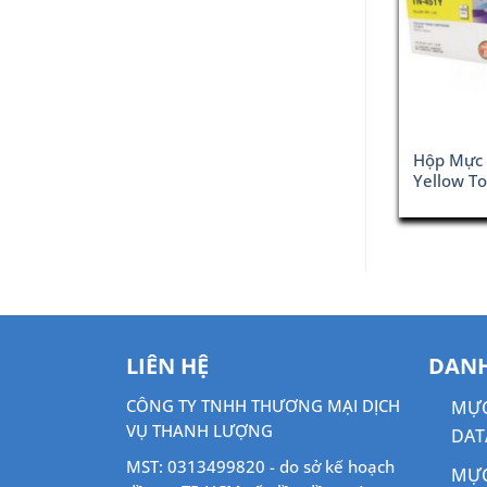
other TN-351
Hộp Mực In Brother TN-
Hộp Mực 
rtridge (TN-
3370 Black Toner Cartridge
Yellow To
C)
LIÊN HỆ
DANH
CÔNG TY TNHH THƯƠNG MẠI DỊCH
MỰC
VỤ THANH LƯỢNG
DAT
MST: 0313499820 - do sở kế hoạch
MỰC