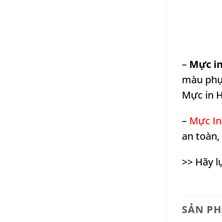
–
Mực in
màu phục
Mực in H
–
Mực In
an toàn, 
>> Hãy l
SẢN P