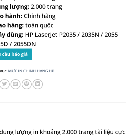
ung lượng:
2.000 trang
ảo hành:
Chính hãng
ao hàng:
toàn quốc
áy dùng:
HP LaserJet P2035 / 2035N / 2055
55D / 2055DN
 cầu báo giá
mục:
MỰC IN CHÍNH HÃNG HP
 dung lượng in khoảng 2.000 trang tài liệu cực