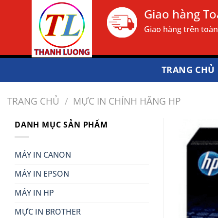
Bỏ
Giao hàng T
qua
Giao hàng trên toà
nội
dung
TRANG CHỦ
TRANG CHỦ
/
MỰC IN CHÍNH HÃNG HP
DANH MỤC SẢN PHẨM
MÁY IN CANON
MÁY IN EPSON
MÁY IN HP
MỰC IN BROTHER