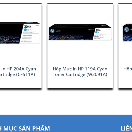
 In HP 204A Cyan
Hộp Mực In HP 119A Cyan
Hộp
artridge (CF511A)
Toner Cartridge (W2091A)
 MỤC SẢN PHẨM
LIÊ