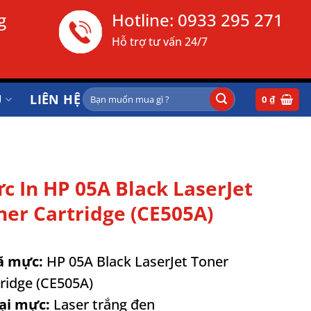
g
Hotline:
0933 295 271
Hỗ trợ tư vấn 24/7
Tìm
Ụ
LIÊN HỆ
0
₫
kiếm:
c In HP 05A Black LaserJet
ner Cartridge (CE505A)
ã mực:
HP 05A Black LaserJet Toner
ridge (CE505A)
oại mực:
Laser trắng đen