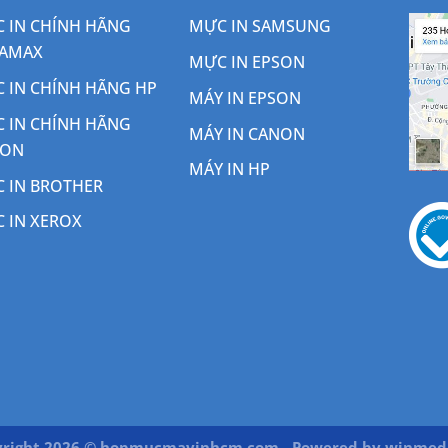
 IN CHÍNH HÃNG
MỰC IN SAMSUNG
AMAX
MỰC IN EPSON
 IN CHÍNH HÃNG HP
MÁY IN EPSON
 IN CHÍNH HÃNG
MÁY IN CANON
NON
MÁY IN HP
 IN BROTHER
 IN XEROX
right 2026 © hopmucmayinhcm.com - Powered by
winmedi