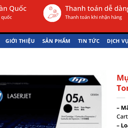
oàn Quốc
Thanh toán dễ dàn
n quốc
Thanh toán khi nhận hàng
GIỚI THIỆU
SẢN PHẨM
TIN TỨC
DỊCH V
Mự
To
– M
Cart
– L