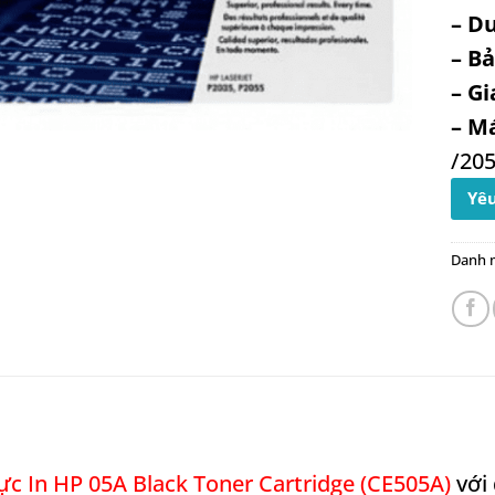
– D
– B
– Gi
– M
/20
Yêu
Danh 
 In HP 05A Black Toner Cartridge (CE505A)
với