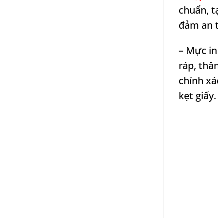
chuẩn, t
đảm an t
– Mực in
ráp, thâ
chính xá
kẹt giấy.