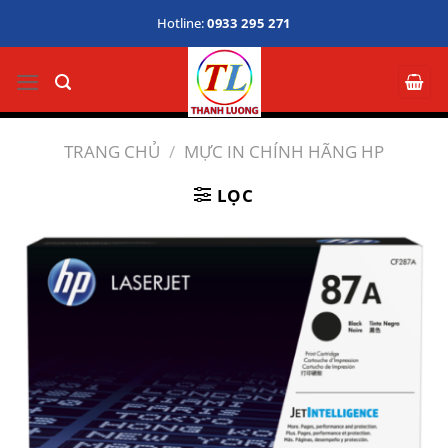
Bỏ
Hotline:
0933 295 271
qua
nội
dung
TRANG CHỦ
/
MỰC IN CHÍNH HÃNG HP
LỌC