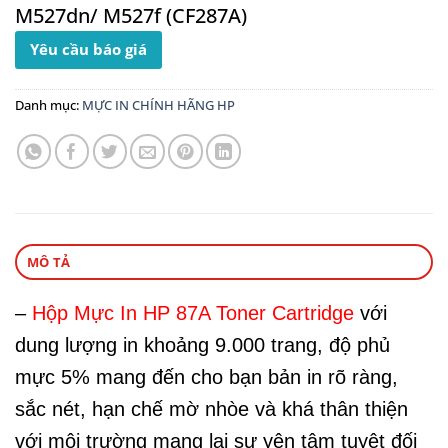
M527dn/ M527f (CF287A)
Yêu cầu báo giá
Danh mục:
MỰC IN CHÍNH HÃNG HP
MÔ TẢ
–
Hộp Mực In HP 87A Toner Cartridge
với
dung lượng in khoảng 9.000 trang, độ phủ
mực 5% mang đến cho bạn bản in rõ ràng,
sắc nét, hạn chế mờ nhòe và khá thân thiện
với môi trường mang lại sự yên tâm tuyệt đối