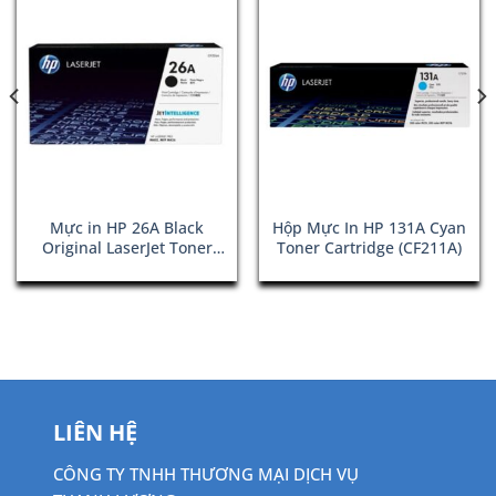
Mực in HP 26A Black
Hộp Mực In HP 131A Cyan
Original LaserJet Toner
Toner Cartridge (CF211A)
Cartridge (CF226A)
LIÊN HỆ
CÔNG TY TNHH THƯƠNG MẠI DỊCH VỤ