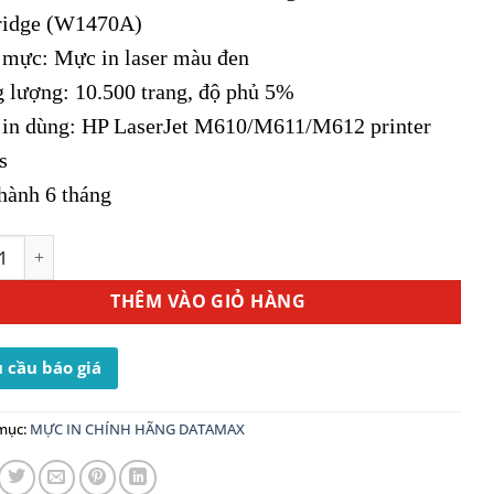
ridge (W1470A)
 mực: Mực in laser màu đen
 lượng: 10.500 trang, độ phủ 5%
in dùng: HP LaserJet M610/M611/M612 printer
s
hành 6 tháng
n HP 147A (W1470A) số lượng
THÊM VÀO GIỎ HÀNG
 cầu báo giá
mục:
MỰC IN CHÍNH HÃNG DATAMAX