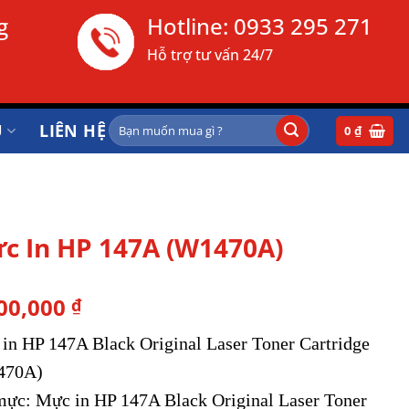
g
Hotline:
0933 295 271
Hỗ trợ tư vấn 24/7
Tìm
Ụ
LIÊN HỆ
0
₫
kiếm:
c In HP 147A (W1470A)
00,000
₫
in HP 147A Black Original Laser Toner Cartridge
470A)
ực: Mực in HP 147A Black Original Laser Toner