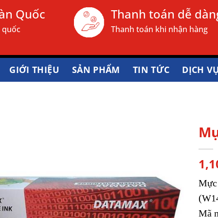
oàn Quốc
Thanh toán dễ dàn
n quốc
Thanh toán khi nhận hàng
GIỚI THIỆU
SẢN PHẨM
TIN TỨC
DỊCH V
Mự
1,1
Mực 
(W1
Mã m