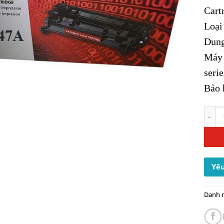
Cart
Loại
Dung
Máy 
serie
Bảo 
Mực I
Yêu
Danh 