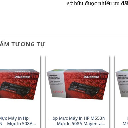
sở hữu được nhiều ưu đã
HẨM TƯƠNG TỰ
Mực Máy In Hp
Hộp Mực Máy In HP M553N
 – Mực In 508A
– Mực In 508A Magenta
M5