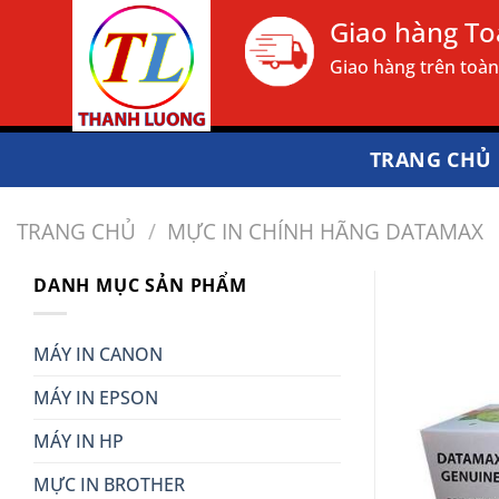
Bỏ
Giao hàng T
qua
Giao hàng trên toà
nội
dung
TRANG CHỦ
TRANG CHỦ
/
MỰC IN CHÍNH HÃNG DATAMAX
DANH MỤC SẢN PHẨM
MÁY IN CANON
MÁY IN EPSON
MÁY IN HP
MỰC IN BROTHER