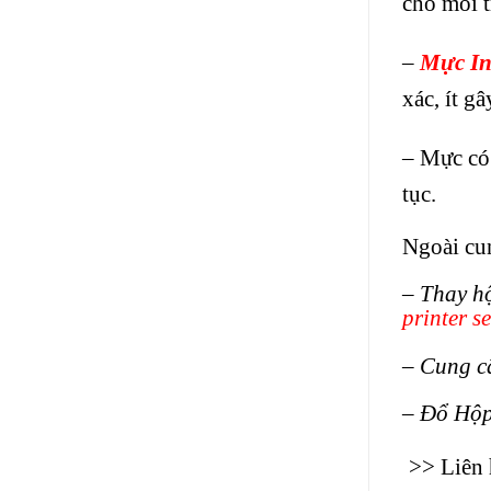
cho môi 
–
Mực In
xác, ít g
– Mực có 
tục.
Ngoài cu
– Thay h
printer se
– Cung 
– Đổ Hộ
>> Liên 