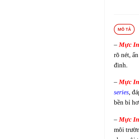
MÔ TẢ
–
Mực In
rõ nét, ấ
đình.
–
Mực In
series
, đ
bền bỉ hơ
–
Mực In
môi trườn