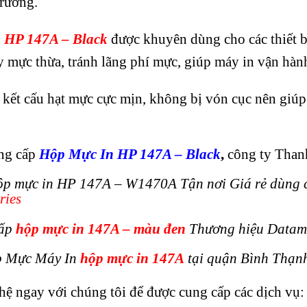
trường.
 HP 147A – Black
được khuyên dùng cho các thiết bị
ây mực thừa, tránh lãng phí mực, giúp máy in vận hàn
kết cấu hạt mực cực mịn, không bị vón cục nên giúp 
ng cấp
Hộp
Mực In HP 147A – Black
,
công ty Thanh
ộp mực in HP 147A – W1470A Tận nơi Giá rẻ dùng 
ries
cấp
hộp mực in 147A – màu đen
Thương hiệu Datamax
p Mực Máy In
hộp mực in 147A
tại quận Bình Thạn
hệ ngay với chúng tôi để được cung cấp các dịch vụ