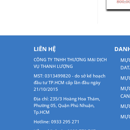
CF362A)
HP M631
Yel
Giá
Giá
Giá
Giá
690,000
₫
1,320,000
₫
1,100,000
₫
800,0
gốc
hiện
gốc
hiện
là:
tại
là:
tại
800,000 ₫.
là:
1,320,000 ₫.
là:
690,000 ₫.
1,100,000 ₫.
LIÊN HỆ
DANH
CÔNG TY TNHH THƯƠNG MẠI DỊCH
MỰC
VỤ THANH LƯỢNG
DAT
MST: 0313499820 - do sở kế hoạch
MỰC
đầu tư TP.HCM cấp lần đầu ngày
MỰC
21/10/2015
CA
Địa chỉ: 235/3 Hoàng Hoa Thám,
Phường 05, Quận Phú Nhuận,
MỰC
Tp.HCM
MỰC
Hotline: 0933 295 271