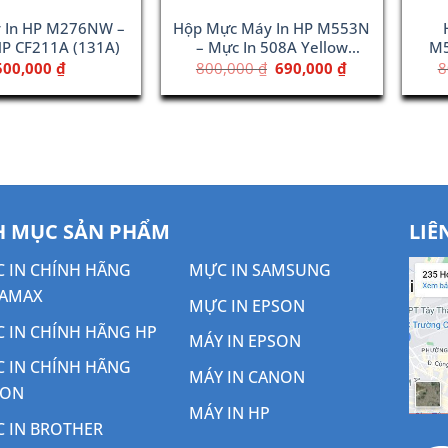
 In HP M276NW –
Hộp Mực Máy In HP M553N
HP CF211A (131A)
– Mực In 508A Yellow
M5
(CF362A)
Giá
Giá
500,000
₫
800,000
₫
690,000
₫
8
gốc
hiện
là:
tại
800,000 ₫.
là:
690,000 ₫.
 MỤC SẢN PHẨM
LIÊ
 IN CHÍNH HÃNG
MỰC IN SAMSUNG
AMAX
MỰC IN EPSON
 IN CHÍNH HÃNG HP
MÁY IN EPSON
 IN CHÍNH HÃNG
MÁY IN CANON
NON
MÁY IN HP
 IN BROTHER