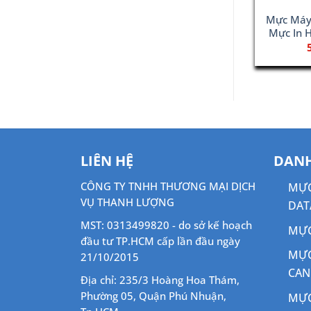
HP M251N –
Hộp Mực Canon 333 – Dùng
Mực Máy
213A (131A)
Cho Máy 8780x/ 8100n
Mực In 
000
₫
700,000
₫
LIÊN HỆ
DANH
CÔNG TY TNHH THƯƠNG MẠI DỊCH
MỰC
VỤ THANH LƯỢNG
DAT
MST: 0313499820 - do sở kế hoạch
MỰC
đầu tư TP.HCM cấp lần đầu ngày
MỰC
21/10/2015
CA
Địa chỉ: 235/3 Hoàng Hoa Thám,
Phường 05, Quận Phú Nhuận,
MỰC