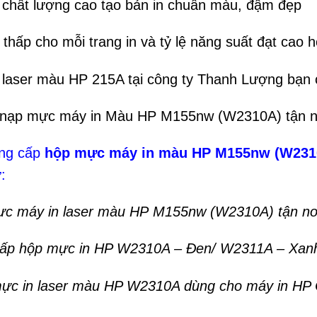
 chất lượng cao tạo bản in chuẩn màu, đậm đẹp
 thấp cho mỗi trang in và tỷ lệ năng suất đạt cao 
 laser màu HP 215A tại công ty Thanh Lượng bạn có
 nạp mực máy in Màu HP M155nw (W2310A) tận nơi
ung cấp
hộp mực máy in màu HP M155nw (W231
:
c máy in laser màu HP M155nw (W2310A) tận nơ
cấp hộp mực in HP W2310A – Đen/ W2311A – Xan
ực in laser màu HP W2310A dùng cho máy in HP C