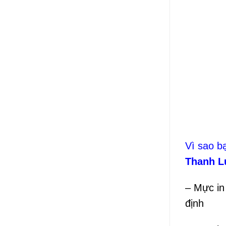
Vì sao b
Thanh 
– Mực in
định