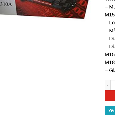
– Mã
M15
– Lo
– M
– Du
– Dù
M15
M18
– Gi
Mực I
Yêu