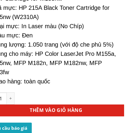
 mực: HP 215A Black Toner Cartridge for
5nw (W2310A)
ại mực: In Laser màu (No Chíp)
àu mực: Đen
ng lượng: 1.050 trang (với độ che phủ 5%)
ng cho máy: HP Color LaserJet Pro M155a,
5nw, MFP M182n, MFP M182nw, MFP
3fw
ao hàng: toàn quốc
n HP 215A Black (W2310A) - Dùng Cho Máy In M155nw số lư
THÊM VÀO GIỎ HÀNG
 cầu báo giá