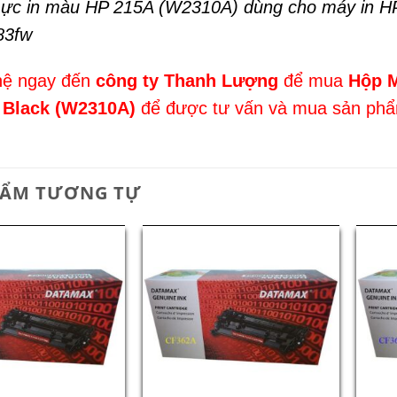
ực in màu HP 215A (W2310A) dùng cho máy in 
83fw
hệ ngay đến
công ty Thanh Lượng
để mua
Hộp M
Black (W2310A)
để được tư vấn và mua sản phẩm
HẨM TƯƠNG TỰ