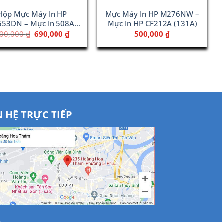
Hộp Mực Máy In HP
Mực Máy In HP M276NW –
53DN – Mực In 508A
Mực In HP CF212A (131A)
Cyan (CF361A)
Giá
Giá
00,000
₫
690,000
₫
500,000
₫
gốc
hiện
là:
tại
800,000 ₫.
là:
690,000 ₫.
N HỆ TRỰC TIẾP