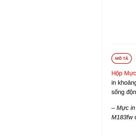
MÔ TẢ
Hộp Mực
in khoản
sống độn
–
Mực in
M183fw
c