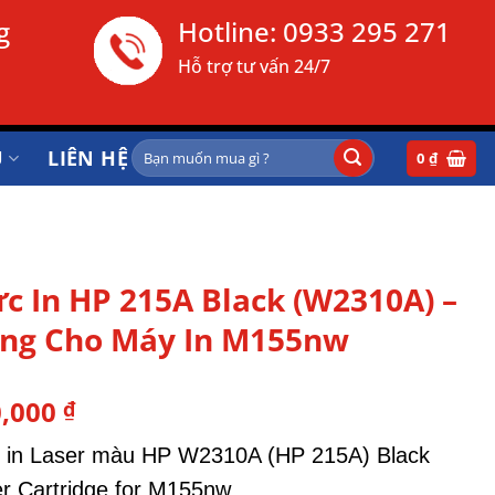
g
Hotline:
0933 295 271
Hỗ trợ tư vấn 24/7
Tìm
Ụ
LIÊN HỆ
0
₫
kiếm:
c In HP 215A Black (W2310A) –
ng Cho Máy In M155nw
0,000
₫
 in Laser màu HP W2310A (HP 215A) Black
r Cartridge for M155nw