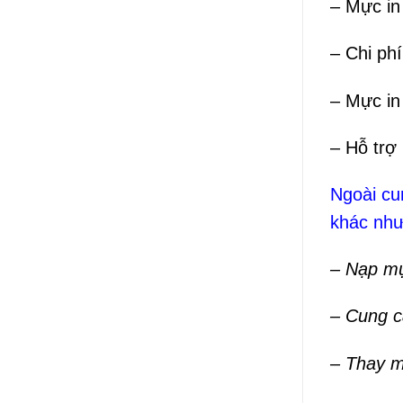
– Mực in
– Chi phí
– Mực in
– Hỗ trợ
Ngoài c
khác như
– Nạp mự
– Cung 
– Thay m