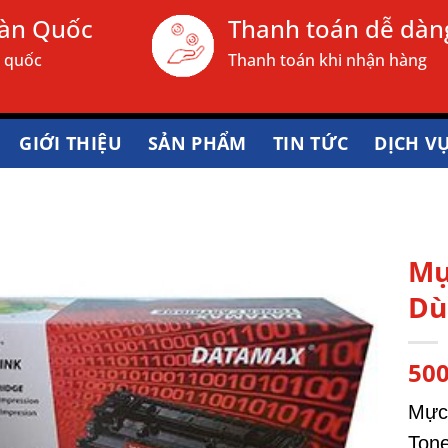
oàn Quốc
Thanh toán dễ dàn
n quốc
Thanh toán khi nhận hàng
GIỚI THIỆU
SẢN PHẨM
TIN TỨC
DỊCH V
Mự
Dù
50
Mực
Tone