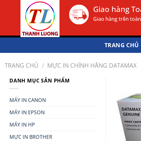
Bỏ
Giao hàng T
qua
Giao hàng trên toà
nội
dung
TRANG CHỦ
TRANG CHỦ
/
MỰC IN CHÍNH HÃNG DATAMAX
DANH MỤC SẢN PHẨM
MÁY IN CANON
MÁY IN EPSON
MÁY IN HP
MỰC IN BROTHER