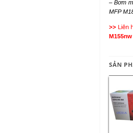
– Bơm m
MFP M1
>>
Liên 
M155nw 
SẢN P