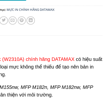
mục:
MỰC IN CHÍNH HÃNG DATAMAX
k (W2310A)
chính hãng DATAMAX
có hiệu suất
loại mực không thể thiếu để tạo nên bản in
ng.
, M155nw, MFP M182n, MFP M182nw, MFP
ân thiện với môi trường.