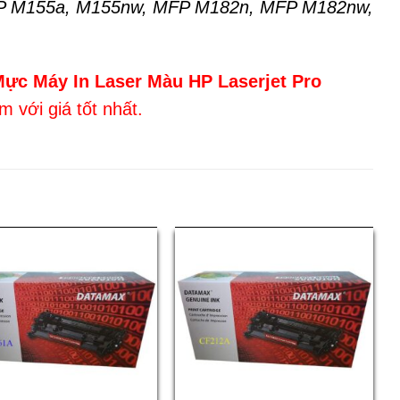
HP M155a, M155nw, MFP M182n, MFP M182nw,
ực Máy In Laser Màu HP Laserjet Pro
 với giá tốt nhất.