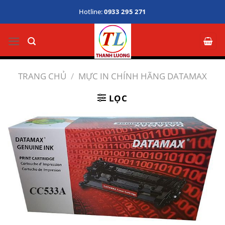
Bỏ
Hotline:
0933 295 271
qua
nội
dung
TRANG CHỦ
/
MỰC IN CHÍNH HÃNG DATAMAX
LỌC