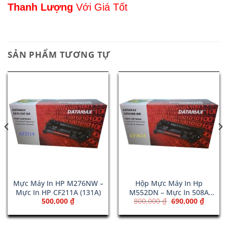
Thanh Lượng
Với Giá Tốt
SẢN PHẨM TƯƠNG TỰ
Mực Máy In HP M276NW –
Hộp Mực Máy In Hp
Mực In HP CF211A (131A)
M552DN – Mực In 508A
Giá
Giá
500,000
₫
800,000
₫
690,000
₫
Yellow (CF362A)
gốc
hiện
là:
tại
800,000 ₫.
là: