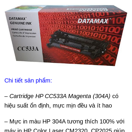
Chi tiết sản phẩm:
–
Cartridge HP CC533A Magenta (304A)
có
hiệu suất ổn định, mực mịn đều và ít hao
– Mực in màu HP 304A tương thích 100% với
máy in HP Color Laser CM2320, CP2025 giúp