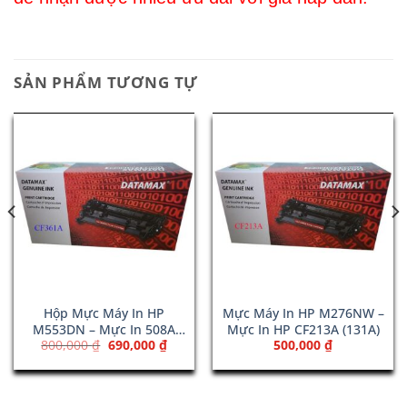
SẢN PHẨM TƯƠNG TỰ
Hộp Mực Máy In HP
Mực Máy In HP M276NW –
M553DN – Mực In 508A
Mực In HP CF213A (131A)
Giá
Giá
800,000
₫
690,000
₫
500,000
₫
Cyan (CF361A)
gốc
hiện
là:
tại
800,000 ₫.
là:
00 ₫.
690,000 ₫.