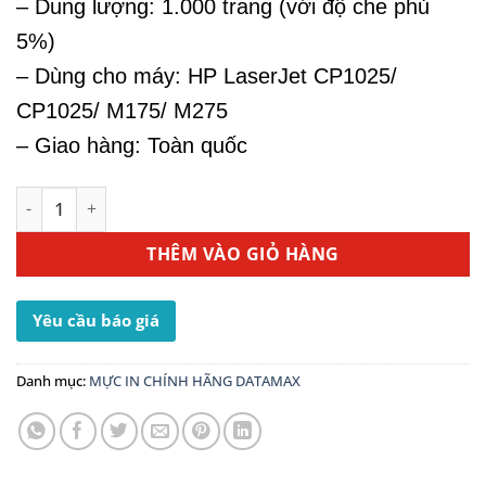
– Dung lượng: 1.000 trang (với độ che phủ
5%)
– Dùng cho máy: HP LaserJet CP1025/
CP1025/ M175/ M275
– Giao hàng: Toàn quốc
Mực Máy In HP CP1020 - Mực In HP 126A Magenta CE313A 
THÊM VÀO GIỎ HÀNG
Yêu cầu báo giá
Danh mục:
MỰC IN CHÍNH HÃNG DATAMAX