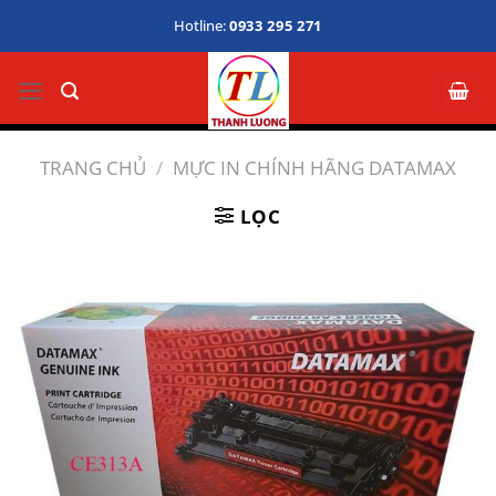
Bỏ
Hotline:
0933 295 271
qua
nội
dung
TRANG CHỦ
/
MỰC IN CHÍNH HÃNG DATAMAX
LỌC