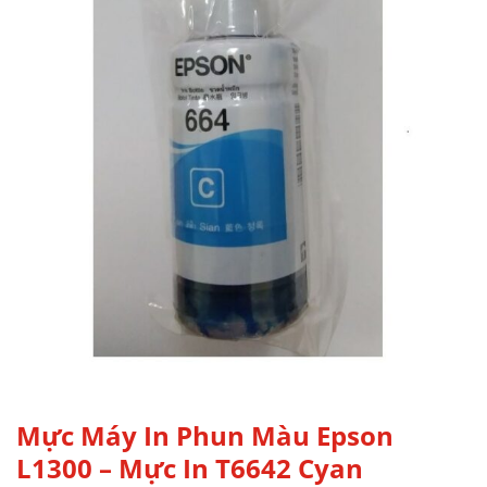
Mực Máy In Phun Màu Epson
L1300 – Mực In T6642 Cyan