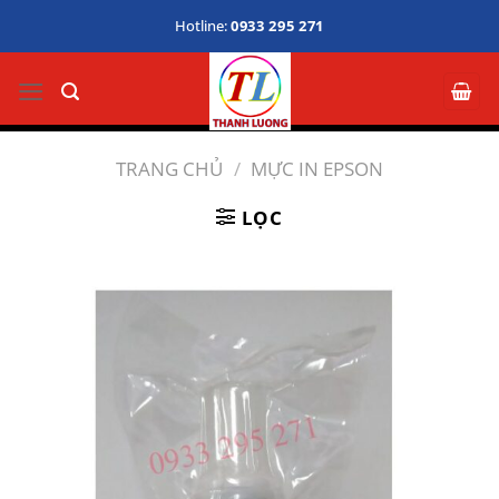
Bỏ
Hotline:
0933 295 271
qua
nội
dung
TRANG CHỦ
/
MỰC IN EPSON
LỌC