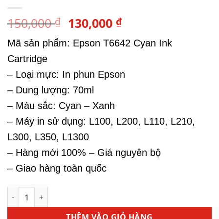
Giá
Giá
150,000
130,000
₫
₫
gốc
hiện
Mã sản phẩm: Epson T6642 Cyan Ink
là:
tại
150,000 ₫.
là:
Cartridge
130,000 ₫.
– Loại mực: In phun Epson
– Dung lượng: 70ml
– Màu sắc: Cyan – Xanh
– Máy in sử dụng: L100, L200, L110, L210,
L300, L350, L1300
– Hàng mới 100% – Giá nguyên bộ
– Giao hàng toàn quốc
Mực Máy In Phun Màu Epson L1300 - Mực In T6642 Cyan s
THÊM VÀO GIỎ HÀNG