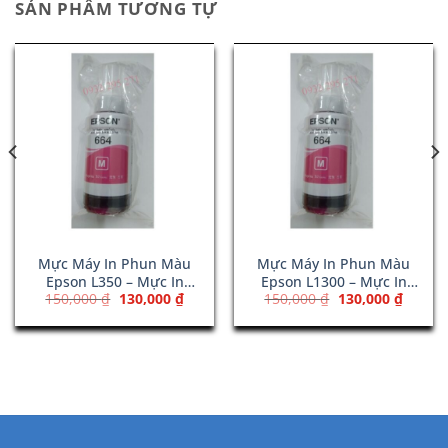
SẢN PHẨM TƯƠNG TỰ
Mực Máy In Phun Màu
Mực Máy In Phun Màu
Epson L350 – Mực In
Epson L1300 – Mực In
Giá
Giá
Giá
Giá
150,000
₫
130,000
₫
150,000
₫
130,000
₫
T6643 Magenta
T6643 Magenta
gốc
hiện
gốc
hiện
là:
tại
là:
tại
150,000 ₫.
là:
150,000 ₫.
là:
00 ₫.
130,000 ₫.
130,00