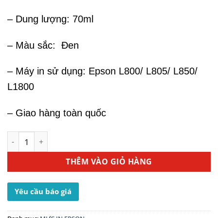
– Dung lượng: 70ml
– Màu sắc: Đen
– Máy in sử dụng: Epson L800/ L805/ L850/
L1800
– Giao hàng toàn quốc
Mực In Phun Epson T673 Black Ink Cartridge số lượng
THÊM VÀO GIỎ HÀNG
Yêu cầu báo giá