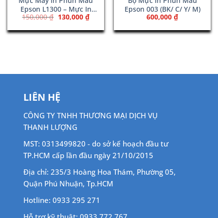
Mực Máy In Phun Màu
Bộ Mực In Phun Màu
Epson L1300 – Mực In
Epson 003 (BK/ C/ Y/ M)
Giá
Giá
150,000
₫
130,000
₫
600,000
₫
T6642 Cyan
gốc
hiện
là:
tại
150,000 ₫.
là:
00 ₫.
130,000 ₫.
LIÊN HỆ
CÔNG TY TNHH THƯƠNG MẠI DỊCH VỤ
THANH LƯỢNG
MST: 0313499820 - do sở kế hoạch đầu tư
TP.HCM cấp lần đầu ngày 21/10/2015
Địa chỉ: 235/3 Hoàng Hoa Thám, Phường 05,
Quận Phú Nhuận, Tp.HCM
Hotline: 0933 295 271
Hỗ trợ kỹ thuật: 0933 772 767