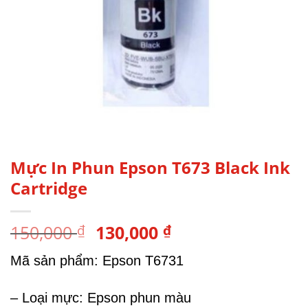
Mực In Phun Epson T673 Black Ink
Cartridge
Giá
Giá
150,000
130,000
₫
₫
gốc
hiện
Mã sản phẩm: Epson T6731
là:
tại
150,000 ₫.
là:
130,000 ₫.
– Loại mực: Epson phun màu