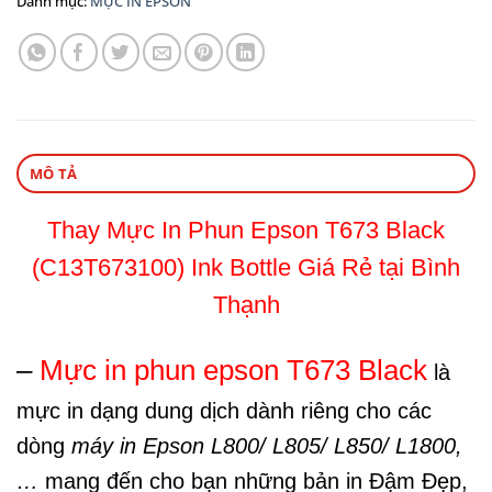
Danh mục:
MỰC IN EPSON
MÔ TẢ
Thay Mực In Phun Epson T673 Black
(C13T673100) Ink Bottle Giá Rẻ tại Bình
Thạnh
–
Mực in phun epson T673 Black
là
mực in dạng dung dịch dành riêng cho các
dòng
máy in Epson L800/ L805/ L850/ L1800,
…
mang đến cho bạn những bản in Đậm Đẹp,