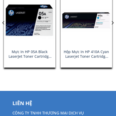
Mực In HP 05A Black
Hộp Mực In HP 410A Cyan
LaserJet Toner Cartridge
Laserjet Toner Cartridge
(CE505A)
(CF411A)
LIÊN HỆ
CÔNG TY TNHH THƯƠNG MẠI DỊCH VỤ