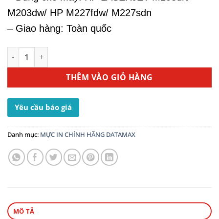
M203dw/ HP M227fdw/ M227sdn
– Giao hàng: Toàn quốc
Hộp Mực In HP 30A (CF230A) - Dùng Cho Máy In HP M227s
THÊM VÀO GIỎ HÀNG
Yêu cầu báo giá
Danh mục:
MỰC IN CHÍNH HÃNG DATAMAX
MÔ TẢ