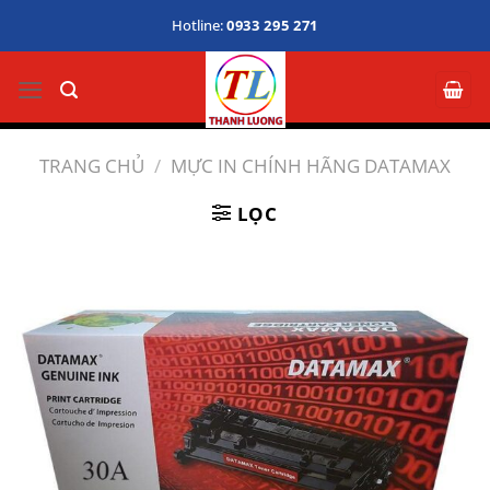
Bỏ
Hotline:
0933 295 271
qua
nội
dung
TRANG CHỦ
/
MỰC IN CHÍNH HÃNG DATAMAX
LỌC