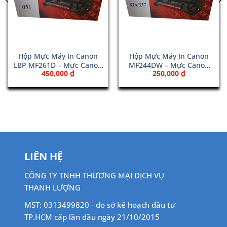
Hộp Mực Máy In Canon
Hộp Mực Máy In Canon
LBP MF261D – Mực Canon
MF244DW – Mực Canon
450,000
₫
250,000
₫
051
337
LIÊN HỆ
CÔNG TY TNHH THƯƠNG MẠI DỊCH VỤ
THANH LƯỢNG
MST: 0313499820 - do sở kế hoạch đầu tư
TP.HCM cấp lần đầu ngày 21/10/2015