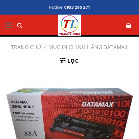
Bỏ
Hotline:
0933 295 271
qua
nội
dung
TRANG CHỦ
/
MỰC IN CHÍNH HÃNG DATAMAX
LỌC