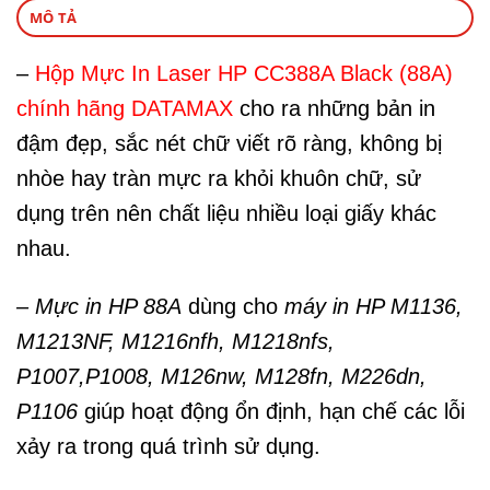
MÔ TẢ
–
Hộp Mực In Laser HP CC388A Black (88A)
chính hãng DATAMAX
cho ra những bản in
đậm đẹp, sắc nét chữ viết rõ ràng, không bị
nhòe hay tràn mực ra khỏi khuôn chữ, sử
dụng trên nên chất liệu nhiều loại giấy khác
nhau.
– Mực in HP 88A
dùng cho
máy in HP M1136,
M1213NF, M1216nfh, M1218nfs,
P1007,P1008, M126nw, M128fn, M226dn,
P1106
giúp hoạt động ổn định, hạn chế các lỗi
xảy ra trong quá trình sử dụng.