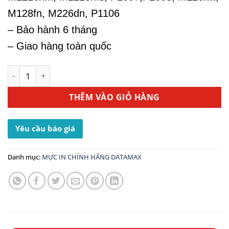
M128fn, M226dn, P1106
– Bảo hành 6 tháng
– Giao hàng toàn quốc
Hộp Mực In HP 88A (CC388A) - Dùng Cho Máy In M1216nfh
THÊM VÀO GIỎ HÀNG
Yêu cầu báo giá
Danh mục:
MỰC IN CHÍNH HÃNG DATAMAX