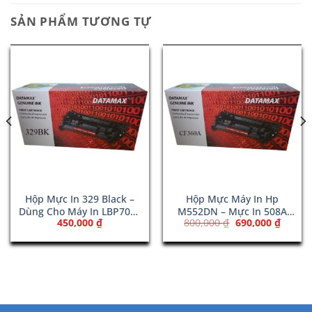
SẢN PHẨM TƯƠNG TỰ
Hộp Mực In 329 Black –
Hộp Mực Máy In Hp
Dùng Cho Máy In LBP7010
M552DN – Mực In 508A
Giá
Giá
450,000
₫
800,000
₫
690,000
₫
/ LBP7018
Black (CF360A)
gốc
hiện
là:
tại
800,000 ₫.
là:
00 ₫.
690,00