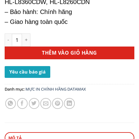
HL-L8360CDW, HL-L8260CDN
– Bảo hành: Chính hãng
– Giao hàng toàn quốc
Hộp Mực In Brother TN-451Y - Dùng Cho Máy In MFC-L86
THÊM VÀO GIỎ HÀNG
Yêu cầu báo giá
Danh mục:
MỰC IN CHÍNH HÃNG DATAMAX
MÔ TẢ