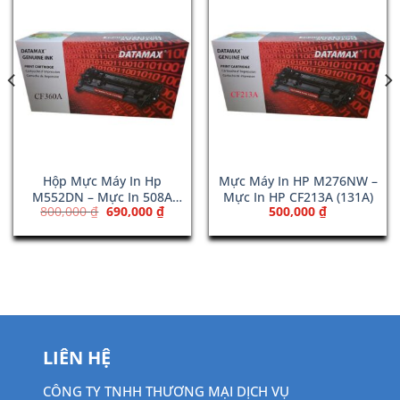
Hộp Mực Máy In Hp
Mực Máy In HP M276NW –
M552DN – Mực In 508A
Mực In HP CF213A (131A)
Giá
Giá
800,000
₫
690,000
₫
500,000
₫
Black (CF360A)
gốc
hiện
là:
tại
800,000 ₫.
là:
690,000 ₫.
LIÊN HỆ
CÔNG TY TNHH THƯƠNG MẠI DỊCH VỤ