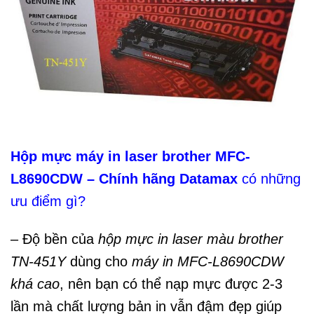
Hộp mực máy in laser brother MFC-
L8690CDW – Chính hãng Datamax
có những
ưu điểm gì?
– Độ bền của
hộp mực in laser màu brother
TN-451Y
dùng cho
máy in MFC-L8690CDW
khá cao
, nên bạn có thể nạp mực được 2-3
lần mà chất lượng bản in vẫn đậm đẹp giúp