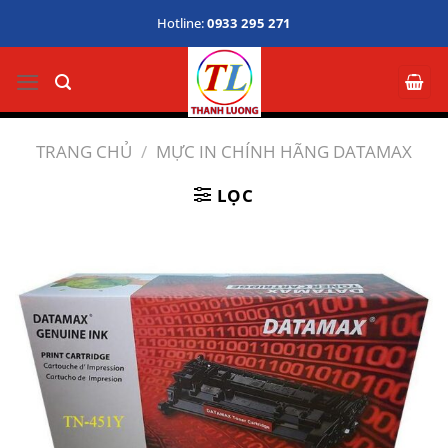
Bỏ
Hotline:
0933 295 271
qua
nội
dung
TRANG CHỦ
/
MỰC IN CHÍNH HÃNG DATAMAX
LỌC