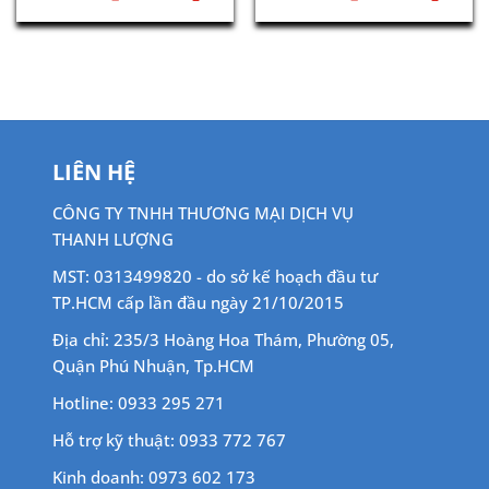
n
gốc
hiện
gốc
hiện
là:
tại
là:
tại
800,000 ₫.
là:
800,000 ₫.
là:
00,000 ₫.
690,000 ₫.
690,00
LIÊN HỆ
CÔNG TY TNHH THƯƠNG MẠI DỊCH VỤ
THANH LƯỢNG
MST: 0313499820 - do sở kế hoạch đầu tư
TP.HCM cấp lần đầu ngày 21/10/2015
Địa chỉ: 235/3 Hoàng Hoa Thám, Phường 05,
Quận Phú Nhuận, Tp.HCM
Hotline: 0933 295 271
Hỗ trợ kỹ thuật: 0933 772 767
Kinh doanh: 0973 602 173