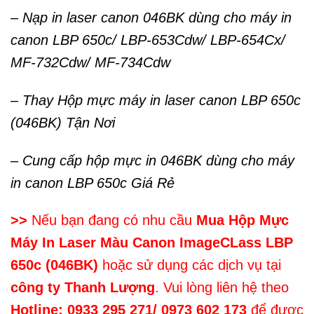
– Nạp in laser canon 046BK dùng cho máy in
canon LBP 650c/ LBP-653Cdw/ LBP-654Cx/
MF-732Cdw/ MF-734Cdw
– Thay Hộp mực máy in laser canon LBP 650c
(046BK) Tận Nơi
– Cung cấp hộp mực in 046BK dùng cho máy
in canon
LBP 650c
Giá Rẻ
>>
Nếu bạn đang có nhu cầu
Mua Hộp Mực
Máy In Laser Màu Canon ImageCLass LBP
650c (046BK)
hoặc sử dụng các dịch vụ tại
công ty Thanh Lượng
. Vui lòng liên hệ theo
Hotline: 0933 295 271/ 0973 602 173
để được