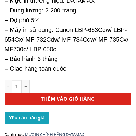
– Mực in thương hiệu: DATAMAX
– Dung lượng: 2.200 trang
– Độ phủ 5%
– Máy in sử dụng: Canon LBP-653Cdw/ LBP-
654Cx/ MF-732Cdw/ MF-734Cdw/ MF-735Cx/
MF730c/ LBP 650c
– Bảo hành 6 tháng
– Giao hàng toàn quốc
Hộp Mực In Canon 046BK - Dùng Cho Máy In LBP 650c số 
THÊM VÀO GIỎ HÀNG
Yêu cầu báo giá
Danh mục:
MỰC IN CHÍNH HÃNG DATAMAX