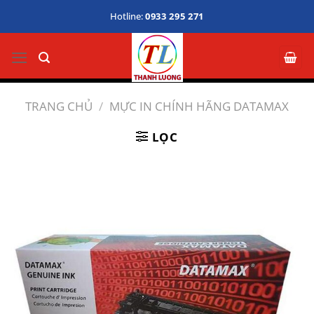
Bỏ
Hotline:
0933 295 271
qua
nội
dung
TRANG CHỦ
/
MỰC IN CHÍNH HÃNG DATAMAX
LỌC