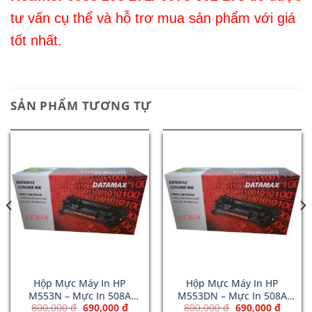
tư vấn cụ thể và hỗ trơ mua sản phẩm với giá
tốt nhất.
SẢN PHẨM TƯƠNG TỰ
Hộp Mực Máy In HP
Hộp Mực Máy In HP
M553N – Mực In 508A
M553DN – Mực In 508A
Giá
Giá
Giá
Giá
800,000
₫
690,000
₫
800,000
₫
690,000
₫
Magenta (CF363A)
Magenta (CF363A)