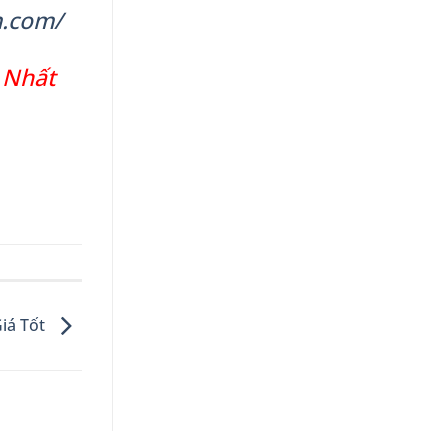
.com/
 Nhất
iá Tốt