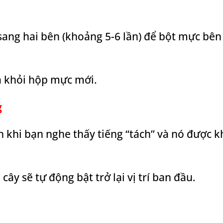
sang hai bên (khoảng 5-6 lần) để bột mực bên
a khỏi hộp mực mới.
g
khi bạn nghe thấy tiếng “tách” và nó được k
ây sẽ tự động bật trở lại vị trí ban đầu.