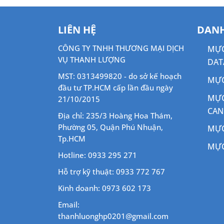
LIÊN HỆ
DANH
CÔNG TY TNHH THƯƠNG MẠI DỊCH
MỰC
VỤ THANH LƯỢNG
DAT
MST: 0313499820 - do sở kế hoạch
MỰC
đầu tư TP.HCM cấp lần đầu ngày
MỰC
21/10/2015
CA
Địa chỉ: 235/3 Hoàng Hoa Thám,
Phường 05, Quận Phú Nhuận,
MỰC
Tp.HCM
MỰC
Hotline: 0933 295 271
Hỗ trợ kỹ thuật: 0933 772 767
Kinh doanh: 0973 602 173
Email:
thanhluonghp0201@gmail.com