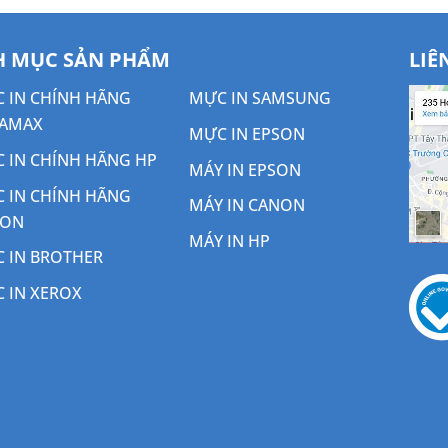
 MỤC SẢN PHẨM
LIÊ
 IN CHÍNH HÃNG
MỰC IN SAMSUNG
AMAX
MỰC IN EPSON
 IN CHÍNH HÃNG HP
MÁY IN EPSON
 IN CHÍNH HÃNG
MÁY IN CANON
NON
MÁY IN HP
 IN BROTHER
 IN XEROX