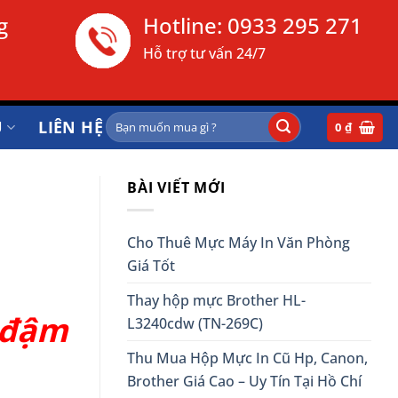
g
Hotline:
0933 295 271
Hỗ trợ tư vấn 24/7
Tìm
Ụ
LIÊN HỆ
0
₫
kiếm:
BÀI VIẾT MỚI
Cho Thuê Mực Máy In Văn Phòng
Giá Tốt
Thay hộp mực Brother HL-
 đậm
L3240cdw (TN-269C)
Thu Mua Hộp Mực In Cũ Hp, Canon,
Brother Giá Cao – Uy Tín Tại Hồ Chí