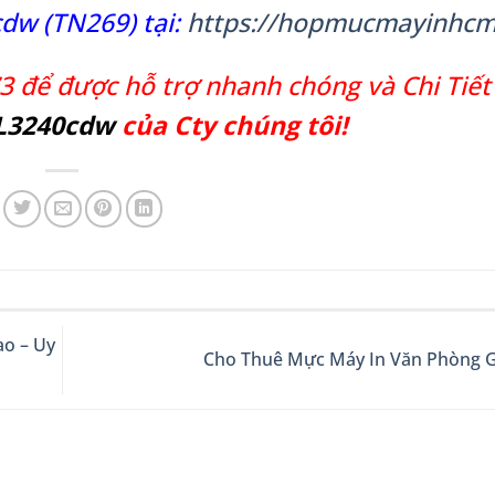
dw (TN269) tại:
https://hopmucmayinhcm
3 để được hỗ trợ nhanh chóng và Chi Tiết
-L3240cdw
của Cty chúng tôi!
ao – Uy
Cho Thuê Mực Máy In Văn Phòng G