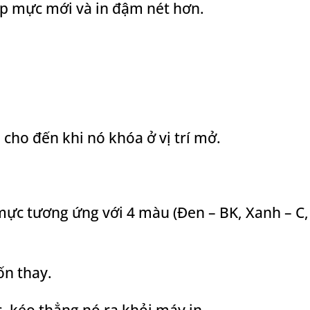
hộp mực mới và in đậm nét hơn.
 cho đến khi nó khóa ở vị trí mở.
mực tương ứng với 4 màu (Đen – BK, Xanh – C
n thay.
 kéo thẳng nó ra khỏi máy in.