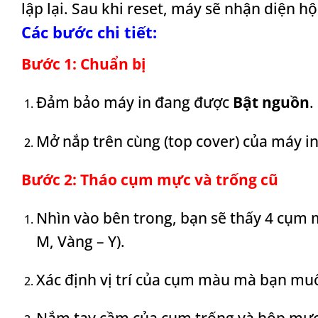
lập lại. Sau khi reset, máy sẽ nhận diện 
Các bước chi tiết:
Bước 1: Chuẩn bị
Đảm bảo máy in đang được
Bật nguồn
.
Mở nắp trên cùng (top cover) của máy in
Bước 2: Tháo cụm mực và trống cũ
Nhìn vào bên trong, bạn sẽ thấy 4 cụm 
M, Vàng – Y).
Xác định vị trí của cụm màu
mà bạn muố
Nắm tay cầm của cụm trống và hộp mực,