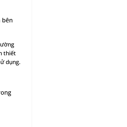
a bên
thường
n thiết
sử dụng.
rong