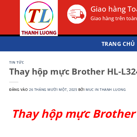
Bỏ
Giao hàng T
qua
Giao hàng trên toà
nội
dung
TRANG CHỦ
TIN TỨC
Thay hộp mực Brother HL-L32
ĐĂNG VÀO
26 THÁNG MƯỜI MỘT, 2025
BỞI
MUC IN THANH LUONG
Thay hộp mực Brother