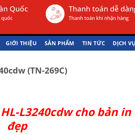
oàn Quốc
Thanh toán dễ dàn
n quốc
Thanh toán khi nhận hàng
GIỚI THIỆU
SẢN PHẨM
TIN TỨC
DỊCH V
40cdw (TN-269C)
 HL-L3240cdw cho bản in
đẹp