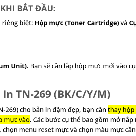
KHI BẮT ĐẦU:
 riêng biệt:
Hộp mực (Toner Cartridge)
và
C
um Unit).
Bạn sẽ cần lắp hộp mực mới vào c
 In TN-269 (BK/C/Y/M)
N-269) cho bản in đậm đẹp, bạn cần
thay hộp
ộp mực vào
. Các bước cụ thể bao gồm mở nắp
n, chọn menu reset mực và chọn màu mực cần 