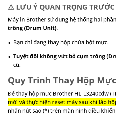
⚠️
LƯU Ý QUAN TRỌNG TRƯỚC 
Máy in Brother sử dụng hệ thống hai phần
trống (Drum Unit)
.
Bạn chỉ đang thay hộp chứa bột mực.
Tuyệt đối không vứt bỏ cụm trống (Dr
cũ.
Quy Trình Thay Hộp Mực
Để thay hộp mực Brother HL-L3240cdw (T
mới và thực hiện reset máy sau khi lắp h
nhấn nút sao (*) trên màn hình điều khiể