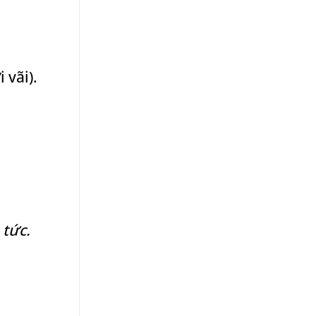
 vãi).
 tức.